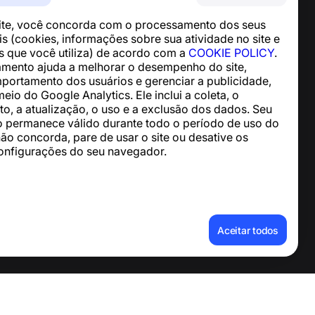
Central de Ajuda
site, você concorda com o processamento dos seus
Notícias e Artigos
s (cookies, informações sobre sua atividade no site e
Sobre o projeto
os que você utiliza) de acordo com a
COOKIE POLICY
.
Contatos
mento ajuda a melhorar o desempenho do site,
mportamento dos usuários e gerenciar a publicidade,
meio do Google Analytics. Ele inclui a coleta, o
, a atualização, o uso e a exclusão dos dados. Seu
 permanece válido durante todo o período de uso do
não concorda, pare de usar o site ou desative os
onfigurações do seu navegador.
essoais
Aceitar todos