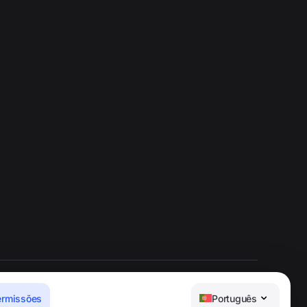
ermissões
Português