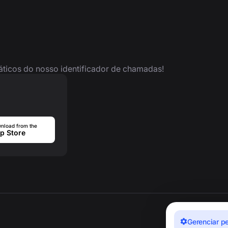
ráticos do nosso identificador de chamadas!
nload from the
p Store
Gerenciar p