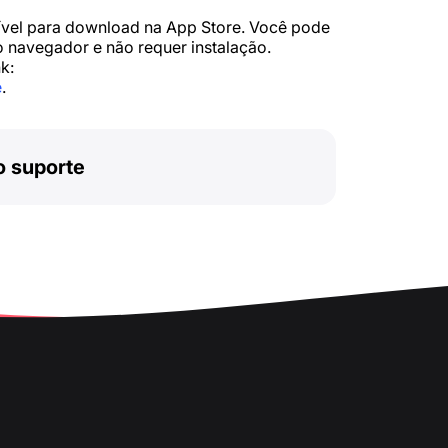
nível para download na App Store. Você pode
 navegador e não requer instalação.
k:
e
.
o suporte