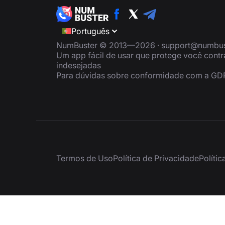
Português
NumBuster © 2013—2026 ·
support@numbus
Um app fácil de usar que protege você cont
indesejadas
Para dúvidas sobre conformidade com a GD
Termos de Uso
Política de Privacidade
Políti