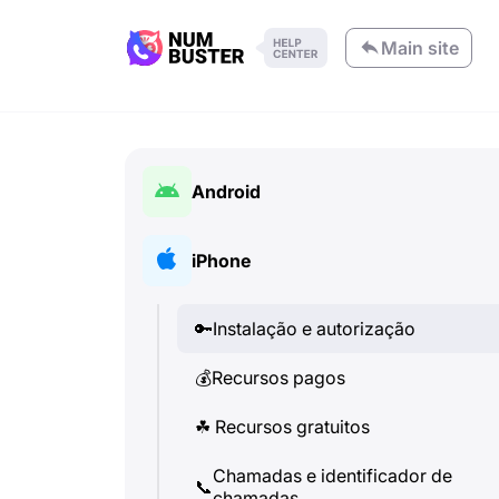
Main site
Android
🔑
Instalação e autorização
iPhone
💰
Recursos pagos
🔑
Instalação e autorização
☘
️ Recursos gratuitos
💰
Recursos pagos
Chamadas e identificador de
📞
chamadas
☘
️ Recursos gratuitos
💬
SMS (Mensagens de texto)
Chamadas e identificador de
📞
chamadas