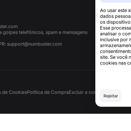
Ao usar este 
dados pessoai
os dispositiv
ter.com
Esse processa
ra golpes telefônicos, spam e mensagens
analisar o co
inclusive por 
PR:
support@numbuster.com
armazenamento
consentimento
site. Se você 
cookies nas c
ca de Cookies
Política de Compra
Excluir a conta e os dados p
Rejeitar