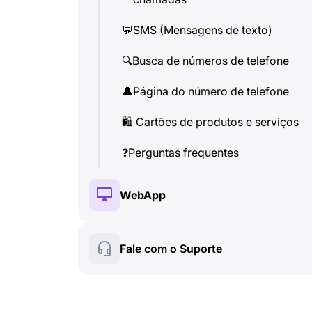
🔍
Busca de números de telefone
💬
SMS (Mensagens de texto)
👤
Página do número de telefone
🔍
Busca de números de telefone
🛍
️ Cartões de produtos e serviços
👤
Página do número de telefone
❓
Perguntas frequentes
🛍
️ Cartões de produtos e serviços
❓
Perguntas frequentes
WebApp
🔑
Instalação e autorização
Fale com o Suporte
💰
Recursos pagos
☘
️ Recursos gratuitos