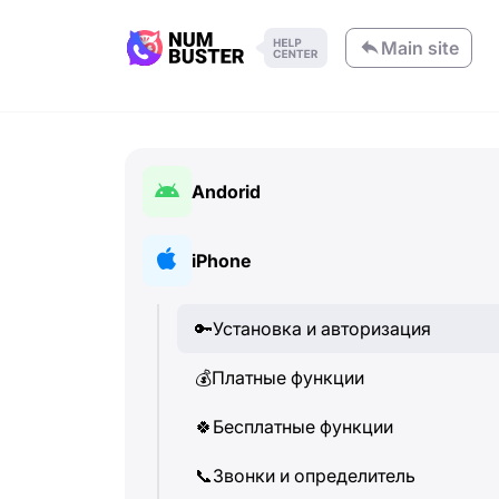
Main site
Andorid
🔑
Установка и авторизация
iPhone
💰
Платные функции
🔑
Установка и авторизация
🍀
Бесплатные функции
💰
Платные функции
📞
Звонки и определитель
🍀
Бесплатные функции
💬
SMS-сообщения
📞
Звонки и определитель
🔍
Поиск