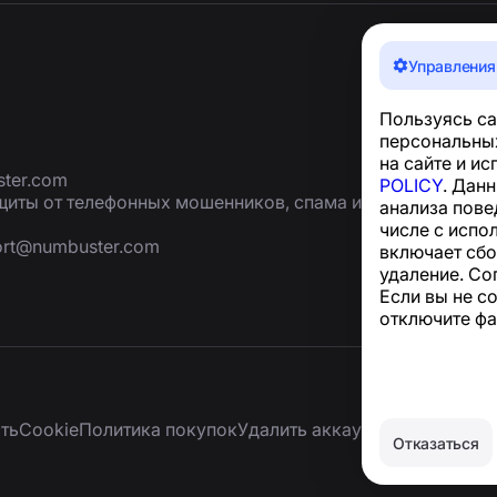
Управления
Пользуясь са
персональных
на сайте и и
ter.com
POLICY
. Дан
иты от телефонных мошенников, спама и
анализа пове
числе с испо
ort@numbuster.com
включает сбо
удаление. Со
Если вы не с
отключите фа
ть
Сookie
Политика покупок
Удалить аккаунт и персональ
Отказаться