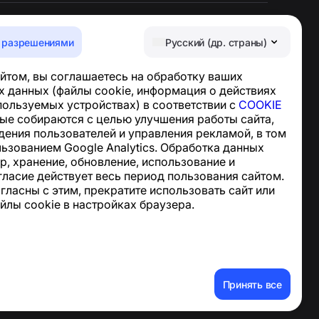
 разрешениями
Русский (др. страны)
Центр поддержки
йтом, вы соглашаетесь на обработку ваших
Новости и статьи
 данных (файлы cookie, информация о действиях
О проекте
спользуемых устройствах) в соответствии с
COOKIE
Контакты
ные собираются с целью улучшения работы сайта,
дения пользователей и управления рекламой, в том
льзованием Google Analytics. Обработка данных
р, хранение, обновление, использование и
гласие действует весь период пользования сайтом.
огласны с этим, прекратите использовать сайт или
йлы cookie в настройках браузера.
ные данные
Принять все