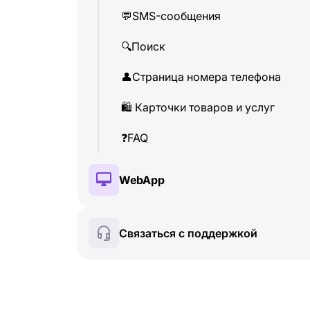
💬
SMS-сообщения
👤
Страница номера телефона
🔍
Поиск
🛍
️ Карточки товаров и услуг
👤
Страница номера телефона
❓
FAQ
🛍
️ Карточки товаров и услуг
❓
FAQ
WebApp
🔑
Установка и авторизация
Связаться с поддержкой
💰
Платные функции
🍀
Бесплатные функции
🔍
Поиск