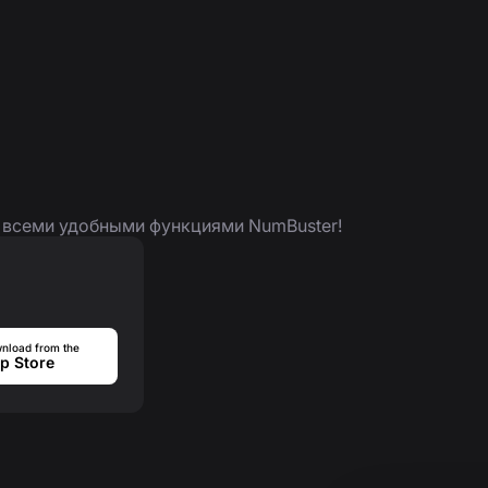
я всеми удобными функциями NumBuster!
nload from the
p Store