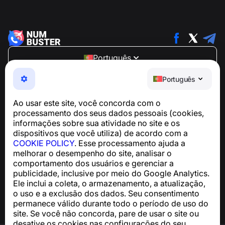
Português
NumBuster © 2013—2026 ·
support@numbuster.com
Português
Um app fácil de usar que protege você contra golpes
telefônicos, spam e mensagens indesejadas
Ao usar este site, você concorda com o
Para dúvidas sobre conformidade com a GDPR:
processamento dos seus dados pessoais (cookies,
support@numbuster.com
informações sobre sua atividade no site e os
dispositivos que você utiliza) de acordo com a
COOKIE POLICY
. Esse processamento ajuda a
Central de Ajuda
melhorar o desempenho do site, analisar o
Notícias e Artigos
comportamento dos usuários e gerenciar a
Sobre o projeto
publicidade, inclusive por meio do Google Analytics.
Contatos
Ele inclui a coleta, o armazenamento, a atualização,
o uso e a exclusão dos dados. Seu consentimento
permanece válido durante todo o período de uso do
site. Se você não concorda, pare de usar o site ou
desative os cookies nas configurações do seu