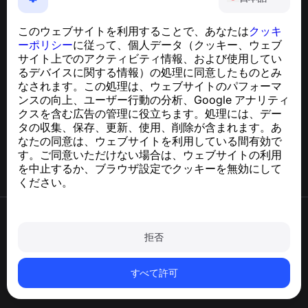
電話詐欺、スパム、不審なメッセージからあなたを守る、
使いやすいアプリ
このウェブサイトを利用することで、あなたは
クッキ
GDPR準拠に関するお問い合わせ：
ーポリシー
に従って、個人データ（クッキー、ウェブ
support@numbuster.com
サイト上でのアクティビティ情報、および使用してい
るデバイスに関する情報）の処理に同意したものとみ
なされます。この処理は、ウェブサイトのパフォーマ
ヘルプセンター
ンスの向上、ユーザー行動の分析、Google アナリティ
ニュースと記事
クスを含む広告の管理に役立ちます。処理には、デー
プロジェクトについて
タの収集、保存、更新、使用、削除が含まれます。あ
連絡先
なたの同意は、ウェブサイトを利用している間有効で
す。ご同意いただけない場合は、ウェブサイトの利用
を中止するか、ブラウザ設定でクッキーを無効にして
ください。
利用規約
プライバシーポリシー
拒否
クッキーポリシー
購入ポリシー
アカウントと個人データを削除
すべて許可