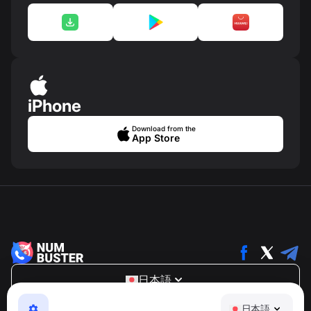
iPhone
Download from the
App Store
日本語
NumBuster © 2013—2026 ·
support@numbuster.com
日本語