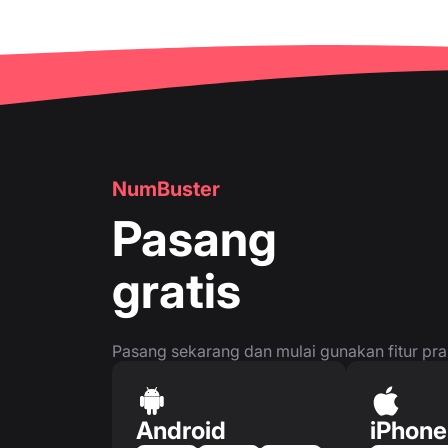
NumBuster
Pasang
gratis
Pasang sekarang dan mulai gunakan fitur prakt
Android
iPhone