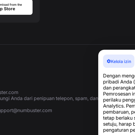
nload from the
p Store
Kelola izin
Dengan menggu
pribadi Anda (
dan perangka
ter.com
Pemrosesan in
ungi Anda dari penipuan telepon, spam, dan
perilaku peng
Analytics. P
upport@numbuster.com
pembaruan, p
tetap berlaku
setuju, harap
pengaturan p