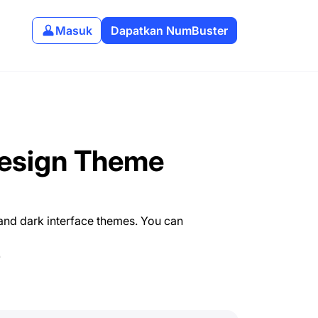
Masuk
Dapatkan NumBuster
Design Theme
nd dark interface themes. You can
e