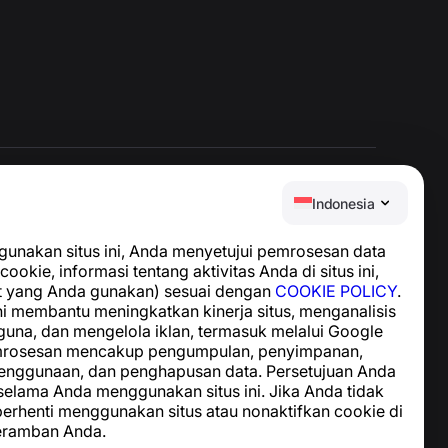
Indonesia
Pusat Bantuan
nakan situs ini, Anda menyetujui pemrosesan data
Berita dan Artikel
cookie, informasi tentang aktivitas Anda di situs ini,
Tentang proyek
t yang Anda gunakan) sesuai dengan
COOKIE POLICY
.
Kontak
i membantu meningkatkan kinerja situs, menganalisis
guna, dan mengelola iklan, termasuk melalui Google
emrosesan mencakup pengumpulan, penyimpanan,
enggunaan, dan penghapusan data. Persetujuan Anda
 selama Anda menggunakan situs ini. Jika Anda tidak
 berhenti menggunakan situs atau nonaktifkan cookie di
eramban Anda.