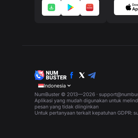
Dow
Ap
Indonesia
NumBuster © 2013—2026 ·
support@numbus
Aplikasi yang mudah digunakan untuk melind
pesan yang tidak diinginkan
Untuk pertanyaan terkait kepatuhan GDPR:
s