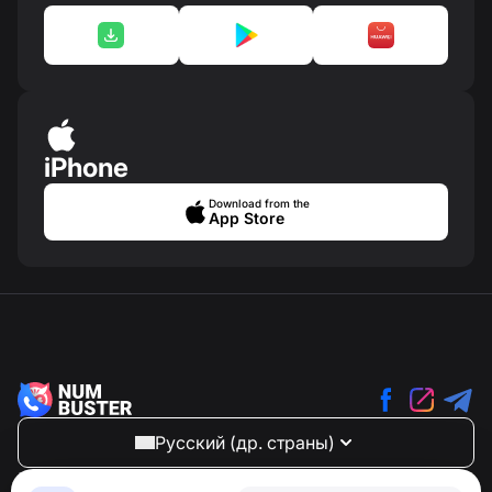
iPhone
Download from the
App Store
Русский (др. страны)
NumBuster © 2013—2026 ·
support@numbuster.com