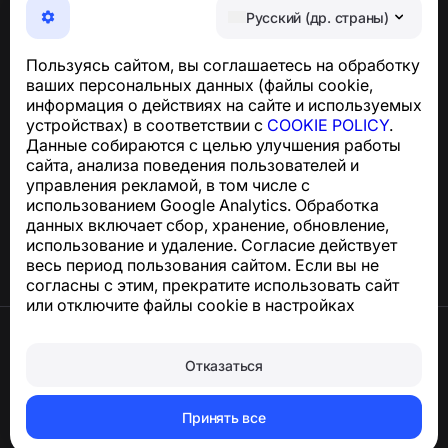
Максимально удобное приложение для защиты от
Русский (др. страны)
телефонных мошенников, спама и нежелательных
SMS
Пользуясь сайтом, вы соглашаетесь на обработку
Для запросов по соблюдению GDPR:
ваших персональных данных (файлы cookie,
support@numbuster.com
информация о действиях на сайте и используемых
устройствах) в соответствии с
COOKIE POLICY
.
Данные собираются с целью улучшения работы
Центр поддержки
сайта, анализа поведения пользователей и
Новости и статьи
управления рекламой, в том числе с
О проекте
использованием Google Analytics. Обработка
Контакты
данных включает сбор, хранение, обновление,
использование и удаление. Согласие действует
весь период пользования сайтом. Если вы не
согласны с этим, прекратите использовать сайт
или отключите файлы cookie в настройках
браузера.
Условия использования
Конфиденциальность
Отказаться
Сookie
Политика покупок
Удалить аккаунт и персональные данные
Принять все