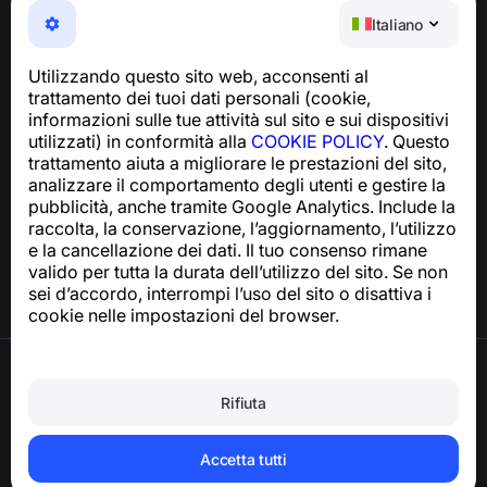
NumBuster © 2013—2026 ·
support@numbuster.com
Italiano
Un'app facile da usare che ti protegge da truffe
telefoniche, spam e messaggi indesiderati
Utilizzando questo sito web, acconsenti al
Per richieste relative alla conformità al GDPR:
trattamento dei tuoi dati personali (cookie,
support@numbuster.com
informazioni sulle tue attività sul sito e sui dispositivi
utilizzati) in conformità alla
COOKIE POLICY
. Questo
trattamento aiuta a migliorare le prestazioni del sito,
Centro assistenza
analizzare il comportamento degli utenti e gestire la
Notizie e articoli
pubblicità, anche tramite Google Analytics. Include la
Informazioni sul progetto
raccolta, la conservazione, l’aggiornamento, l’utilizzo
Contatti
e la cancellazione dei dati. Il tuo consenso rimane
valido per tutta la durata dell’utilizzo del sito. Se non
sei d’accordo, interrompi l’uso del sito o disattiva i
cookie nelle impostazioni del browser.
Termini di utilizzo
Informativa sulla privacy
Rifiuta
Politica sui cookie
Politica sugli acquisti
Eliminare l’account e i dati personali
Accetta tutti