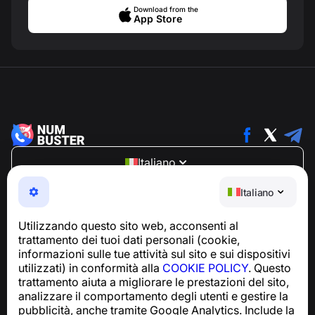
Download from the
App Store
Italiano
NumBuster © 2013—2026 ·
support@numbuster.com
Italiano
Un'app facile da usare che ti protegge da truffe
telefoniche, spam e messaggi indesiderati
Utilizzando questo sito web, acconsenti al
Per richieste relative alla conformità al GDPR:
trattamento dei tuoi dati personali (cookie,
support@numbuster.com
informazioni sulle tue attività sul sito e sui dispositivi
utilizzati) in conformità alla
COOKIE POLICY
. Questo
trattamento aiuta a migliorare le prestazioni del sito,
Centro assistenza
analizzare il comportamento degli utenti e gestire la
Notizie e articoli
pubblicità, anche tramite Google Analytics. Include la