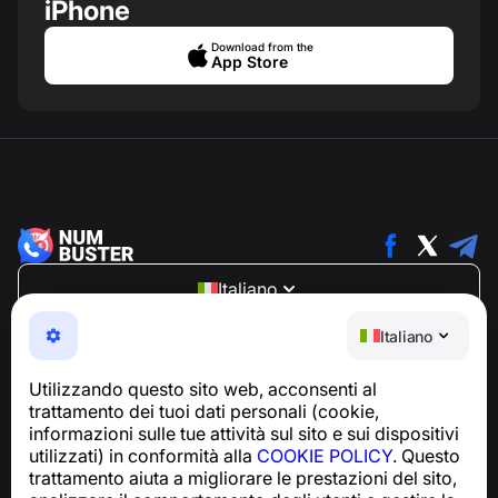
iPhone
Download from the
App Store
Italiano
NumBuster © 2013—2026 ·
support@numbuster.com
Italiano
Un'app facile da usare che ti protegge da truffe
telefoniche, spam e messaggi indesiderati
Utilizzando questo sito web, acconsenti al
Per richieste relative alla conformità al GDPR:
trattamento dei tuoi dati personali (cookie,
support@numbuster.com
informazioni sulle tue attività sul sito e sui dispositivi
utilizzati) in conformità alla
COOKIE POLICY
. Questo
trattamento aiuta a migliorare le prestazioni del sito,
Centro assistenza