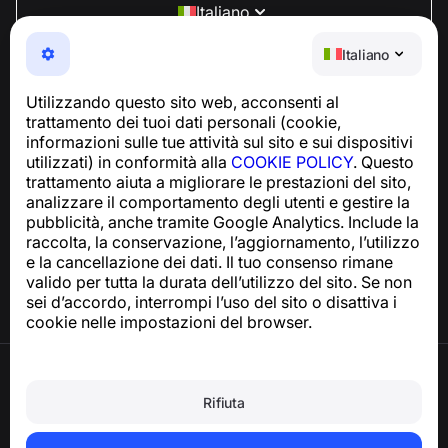
Italiano
NumBuster © 2013—2026 ·
support@numbuster.com
Italiano
Un'app facile da usare che ti protegge da truffe
telefoniche, spam e messaggi indesiderati
Utilizzando questo sito web, acconsenti al
Per richieste relative alla conformità al GDPR:
trattamento dei tuoi dati personali (cookie,
support@numbuster.com
informazioni sulle tue attività sul sito e sui dispositivi
utilizzati) in conformità alla
COOKIE POLICY
. Questo
trattamento aiuta a migliorare le prestazioni del sito,
Centro assistenza
analizzare il comportamento degli utenti e gestire la
Notizie e articoli
pubblicità, anche tramite Google Analytics. Include la
Informazioni sul progetto
raccolta, la conservazione, l’aggiornamento, l’utilizzo
Contatti
e la cancellazione dei dati. Il tuo consenso rimane
valido per tutta la durata dell’utilizzo del sito. Se non
sei d’accordo, interrompi l’uso del sito o disattiva i
cookie nelle impostazioni del browser.
Termini di utilizzo
Informativa sulla privacy
Rifiuta
Politica sui cookie
Politica sugli acquisti
Eliminare l’account e i dati personali