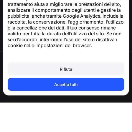
trattamento aiuta a migliorare le prestazioni del sito,
Centro assistenza
analizzare il comportamento degli utenti e gestire la
Notizie e articoli
pubblicità, anche tramite Google Analytics. Include la
Informazioni sul progetto
raccolta, la conservazione, l’aggiornamento, l’utilizzo
Contatti
e la cancellazione dei dati. Il tuo consenso rimane
valido per tutta la durata dell’utilizzo del sito. Se non
sei d’accordo, interrompi l’uso del sito o disattiva i
cookie nelle impostazioni del browser.
Termini di utilizzo
Informativa sulla privacy
Rifiuta
Politica sui cookie
Politica sugli acquisti
Eliminare l’account e i dati personali
Accetta tutti