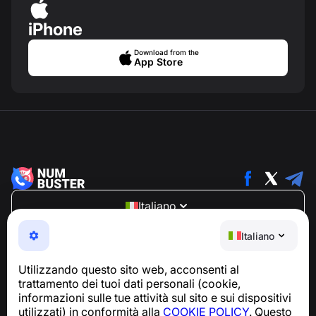
iPhone
Download from the
App Store
Italiano
NumBuster © 2013—2026 ·
support@numbuster.com
Italiano
Un'app facile da usare che ti protegge da truffe
telefoniche, spam e messaggi indesiderati
Utilizzando questo sito web, acconsenti al
Per richieste relative alla conformità al GDPR:
trattamento dei tuoi dati personali (cookie,
support@numbuster.com
informazioni sulle tue attività sul sito e sui dispositivi
utilizzati) in conformità alla
COOKIE POLICY
. Questo