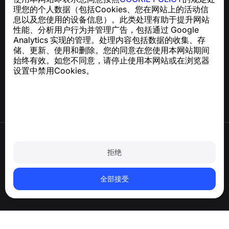
和骚扰短信的侵害
理您的个人数据（包括Cookies、您在网站上的活动信
关于 GDPR 合规的咨询：
support@numbuster.com
息以及您使用的设备信息）。此类处理有助于提升网站
性能、分析用户行为并管理广告，包括通过 Google
Analytics 实现的管理。处理内容包括数据的收集、存
帮助中心
储、更新、使用和删除。您的同意在您使用本网站期间
新闻与文章
始终有效。如您不同意，请停止使用本网站或在浏览器
关于项目
设置中禁用Cookies。
联系方式
使用条款
隐私政策
拒绝
Cookie 政策
购买政策
删除账户和个人数据
全部接受