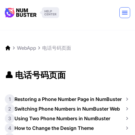
WebApp
电话号码页面
👤 电话号码页面
1
Restoring a Phone Number Page in NumBuster
2
Switching Phone Numbers in NumBuster Web
3
Using Two Phone Numbers in NumBuster
4
How to Change the Design Theme