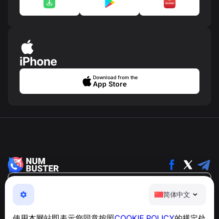
iPhone
Download from the
App Store
简体中文
简体中文
NumBuster © 2013—2026 ·
support@numbuster.com
一款易于使用的应用程序，保护您免受电话诈骗、垃圾信息
使用本网站即表示您同意按照
COOKIE POLICY
的规定处