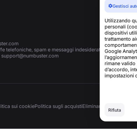
Gestisci aut
Utilizzando qu
personali (cook
dispositivi uti
trattamento aiu
ter.com
comportamento 
ffe telefoniche, spam e messaggi indesiderati
Google Analyti
:
support@numbuster.com
l’aggiornamento
rimane valido p
d’accordo, inte
impostazioni 
itica sui cookie
Politica sugli acquisti
Eliminare l’account e i d
Rifiuta