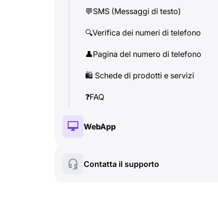
💬
SMS (Messaggi di testo)
👤
Pagina del numero di telefono
🔍
Verifica dei numeri di telefono
🛍
️ Schede di prodotti e servizi
👤
Pagina del numero di telefono
❓
FAQ
🛍
️ Schede di prodotti e servizi
❓
FAQ
WebApp
🔑
Installazione e Autorizzazione
Contatta il supporto
💰
Fonzionalità a pagamento
🍀
Fonzionalità gratuite
🔍
Verifica dei numeri di telefono