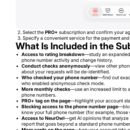
Select the
PRO+
subscription and confirm your ag
Specify a convenient service for the payment and
What Is Included in the Su
Access to rating breakdown
—study an expanded t
phone number activity and change history.
Conduct checks anonymously
—view other phon
about your requests will be de-identified.
Who checked your phone number
—find out exac
who enabled anonymous check mode.
More monthly checks
—use an increased limit to
phone numbers.
PRO+ tag on the page
—highlight your account statu
Blocking access to the phone number page
—bloc
know your full phone number (for example, those w
Access to NeurOwl
—get AI opinions that analyz
report that goes beyond a standard phone number
More cards on the page
—turn your account into a