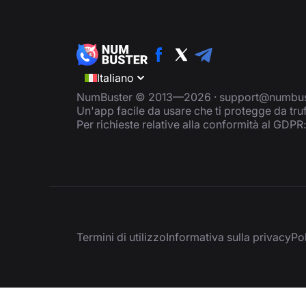
Italiano
NumBuster © 2013—2026 ·
support@numbus
Un'app facile da usare che ti protegge da tru
Per richieste relative alla conformità al GDPR
Termini di utilizzo
Informativa sulla privacy
Pol