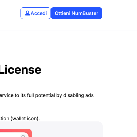
Accedi
Ottieni NumBuster
License
vice to its full potential by disabling ads
tion (wallet icon).