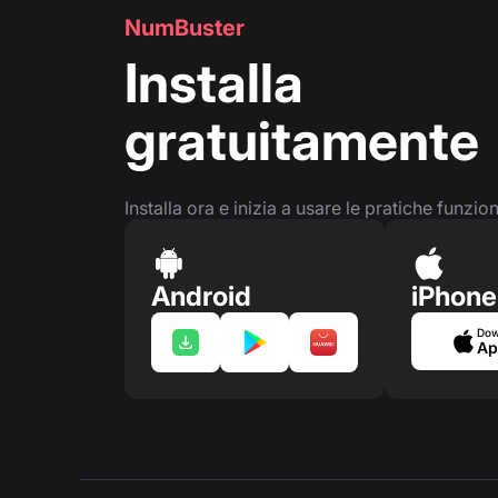
NumBuster
Installa
gratuitamente
Installa ora e inizia a usare le pratiche funzio
Android
iPhone
Dow
Ap