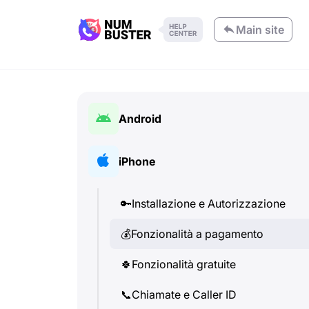
Main site
Android
🔑
Installazione e Autorizzazione
iPhone
💰
Fonzionalità a pagamento
🔑
Installazione e Autorizzazione
🍀
Fonzionalità gratuite
💰
Fonzionalità a pagamento
📞
Chiamate e Caller ID
🍀
Fonzionalità gratuite
💬
SMS (Messaggi di testo)
📞
Chiamate e Caller ID
🔍
Verifica dei numeri di telefono