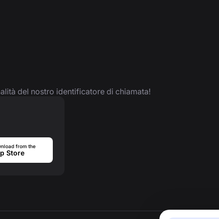
nalità del nostro identificatore di chiamata!
nload from the
p Store