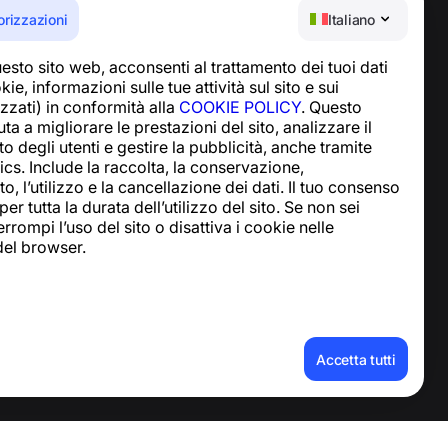
orizzazioni
Italiano
esto sito web, acconsenti al trattamento dei tuoi dati
Centro assistenza
ie, informazioni sulle tue attività sul sito e sui
Notizie e articoli
lizzati) in conformità alla
COOKIE POLICY
. Questo
Informazioni sul
ta a migliorare le prestazioni del sito, analizzare il
progetto
degli utenti e gestire la pubblicità, anche tramite
Contatti
cs. Include la raccolta, la conservazione,
, l’utilizzo e la cancellazione dei dati. Il tuo consenso
er tutta la durata dell’utilizzo del sito. Se non sei
rrompi l’uso del sito o disattiva i cookie nelle
del browser.
ati personali
Accetta tutti