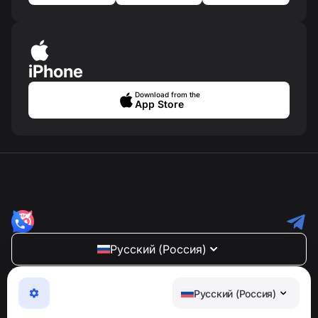
iPhone
Download from the
App Store
Русский (Россия)
NumBuster © 2013—2026 ·
support@numbuster.com
Максимально удобное приложение для защиты от
Русский (Россия)
телефонных мошенников, спама и нежелательных
SMS