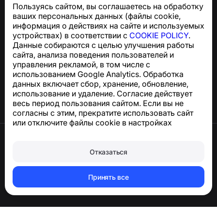
Пользуясь сайтом, вы соглашаетесь на обработку
Для запросов по соблюдению GDPR:
ваших персональных данных (файлы cookie,
support@numbuster.com
информация о действиях на сайте и используемых
устройствах) в соответствии с
COOKIE POLICY
.
Данные собираются с целью улучшения работы
Центр поддержки
сайта, анализа поведения пользователей и
Новости и статьи
управления рекламой, в том числе с
О проекте
использованием Google Analytics. Обработка
Контакты
данных включает сбор, хранение, обновление,
использование и удаление. Согласие действует
весь период пользования сайтом. Если вы не
согласны с этим, прекратите использовать сайт
или отключите файлы cookie в настройках
браузера.
Условия использования
Конфиденциальность
Отказаться
Сookie
Оферта
Удалить аккаунт и персональные данные
Принять все