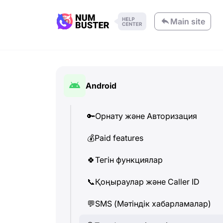
Main site
Android
🔑
Орнату және Авторизация
💰
Paid features
🍀
Тегін функциялар
📞
Қоңыраулар және Caller ID
💬
SMS (Мәтіндік хабарламалар)