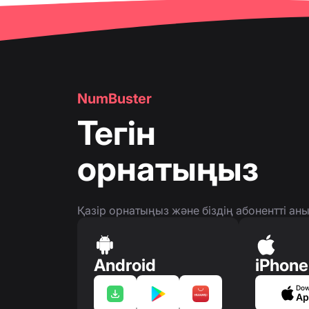
🔍
Телефон нөмірлерін тексеру
👤
Телефон нөмірі парақшасы
👤
Телефон нөмірі парақшасы
🛍
️ Өнім және қызмет карталары
NumBuster
❓
FAQ
Тегін
орнатыңыз
Қазір орнатыңыз және біздің абонентті а
Android
iPhone
Dow
Ap