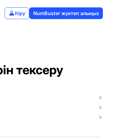
Кіру
NumBuster жүктеп алыңыз
ін тексеру