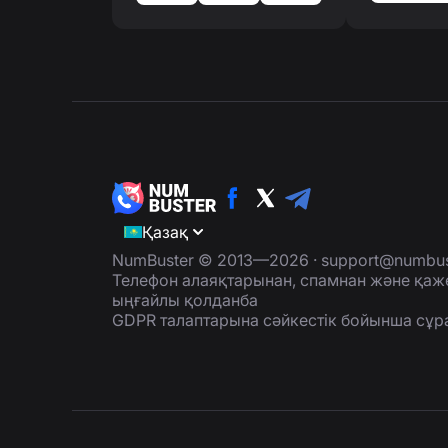
Қазақ
NumBuster © 2013—2026 ·
support@numbus
Телефон алаяқтарынан, спамнан және қаж
ыңғайлы қолданба
GDPR талаптарына сәйкестік бойынша сұр