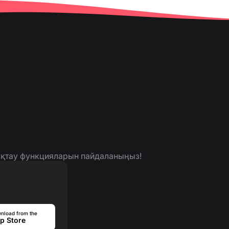
нықтау функцияларын пайдаланыңыз!
nload from the
p Store