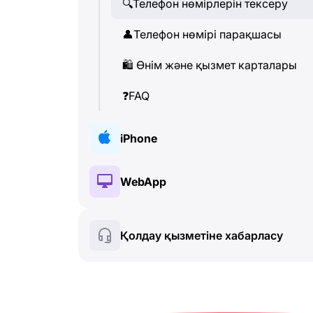
🔍
Телефон нөмірлерін тексеру
👤
Телефон нөмірі парақшасы
🛍
️ Өнім және қызмет карталары
❓
FAQ
iPhone
🔑
Орнату және Авторизация
WebApp
💰
Paid features
🔑
Орнату және Авторизация
Қолдау қызметіне хабарласу
🍀
Тегін функциялар
💰
Paid features
📞
Қоңыраулар және Caller ID
🍀
Тегін функциялар
💬
SMS (Мәтіндік хабарламалар)
🔍
Телефон нөмірлерін тексеру