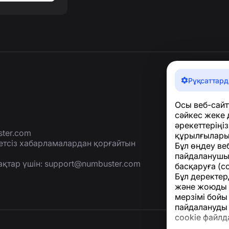
Рұқсаттард
Осы веб-сайт
сәйкес жеке 
әрекеттеріңі
ter.com
құрылғыларың
етсіз хабарламалардан қорғайтын
Бұл өңдеу веб
пайдаланушы
ақтар үшін:
support@numbuster.com
басқаруға (с
Бұл деректер
және жоюды қ
мерзімі бойы
пайдалануды 
cookie файлд