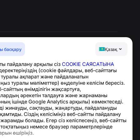
ы басқару
Қазақ
Анықтама орталығы
ты пайдалану арқылы сіз
COOKIE САЯСАТЫНА
Жаңалықтар мен
деректеріңіздің (cookie файлдары, веб-сайттағы
мақалалар
з туралы ақпарат және пайдаланатын
Жоба туралы
ыз туралы мәліметтер) өңделуіне келісім бересіз.
Байланыс
-сайттың өнімділігін жақсартуға,
лардың әрекетін талдауға және жарнаманы
оның ішінде Google Analytics арқылы) көмектеседі.
ді жинауды, сақтауды, жаңартуды, пайдалануды
амтиды. Сіздің келісіміңіз веб-сайтты пайдалану
 жарамды болады. Егер сіз келіспесеңіз, веб-сайтты
тоқтатыңыз немесе браузер параметрлерінде
арын өшіріңіз.