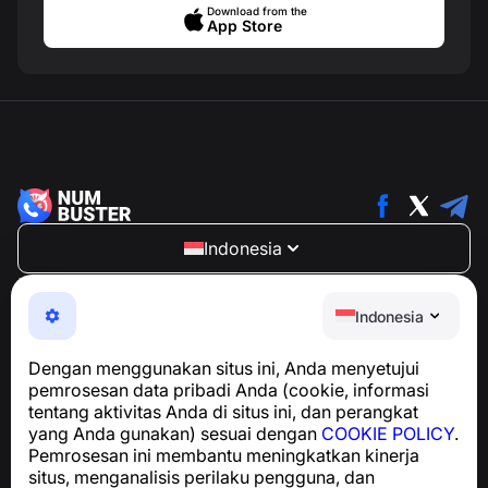
Download from the
App Store
Indonesia
NumBuster © 2013—2026 ·
support@numbuster.com
Aplikasi yang mudah digunakan untuk melindungi Anda
Indonesia
dari penipuan telepon, spam, dan pesan yang tidak
diinginkan
Dengan menggunakan situs ini, Anda menyetujui
Untuk pertanyaan terkait kepatuhan GDPR:
pemrosesan data pribadi Anda (cookie, informasi
support@numbuster.com
tentang aktivitas Anda di situs ini, dan perangkat
yang Anda gunakan) sesuai dengan
COOKIE POLICY
.
Pemrosesan ini membantu meningkatkan kinerja
Pusat Bantuan
situs, menganalisis perilaku pengguna, dan