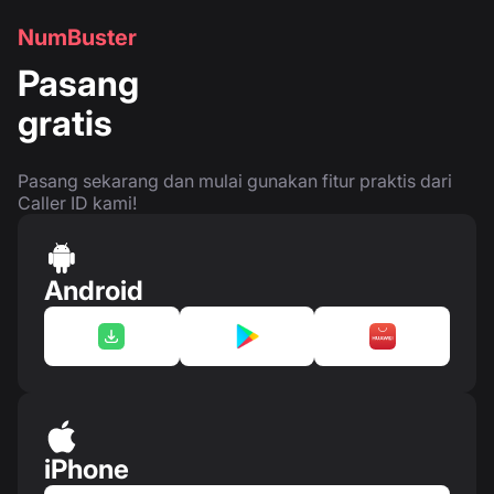
NumBuster
Pasang
gratis
Pasang sekarang dan mulai gunakan fitur praktis dari
Caller ID kami!
Android
iPhone