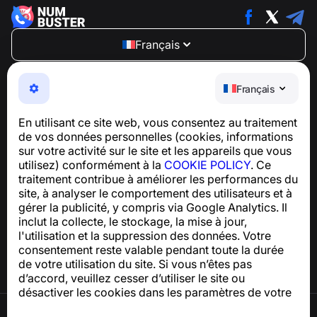
Français
NumBuster © 2013—2026 ·
support@numbuster.com
Une application facile à utiliser qui vous protège contre
Français
les arnaques téléphoniques, le spam et les messages
indésirables
En utilisant ce site web, vous consentez au traitement
Pour toute question concernant la conformité au RGPD :
de vos données personnelles (cookies, informations
support@numbuster.com
sur votre activité sur le site et les appareils que vous
utilisez) conformément à la
COOKIE POLICY
. Ce
traitement contribue à améliorer les performances du
Centre d’aide
site, à analyser le comportement des utilisateurs et à
Actualités et articles
gérer la publicité, y compris via Google Analytics. Il
À propos du projet
inclut la collecte, le stockage, la mise à jour,
Contacts
l'utilisation et la suppression des données. Votre
consentement reste valable pendant toute la durée
de votre utilisation du site. Si vous n’êtes pas
d’accord, veuillez cesser d’utiliser le site ou
désactiver les cookies dans les paramètres de votre
navigateur.
Conditions d’utilisation