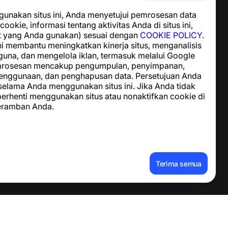
Pusat Bantuan
nakan situs ini, Anda menyetujui pemrosesan data
Berita dan Artikel
cookie, informasi tentang aktivitas Anda di situs ini,
Tentang proyek
t yang Anda gunakan) sesuai dengan
COOKIE POLICY
.
Kontak
i membantu meningkatkan kinerja situs, menganalisis
guna, dan mengelola iklan, termasuk melalui Google
emrosesan mencakup pengumpulan, penyimpanan,
enggunaan, dan penghapusan data. Persetujuan Anda
 selama Anda menggunakan situs ini. Jika Anda tidak
 berhenti menggunakan situs atau nonaktifkan cookie di
eramban Anda.
Terima semua