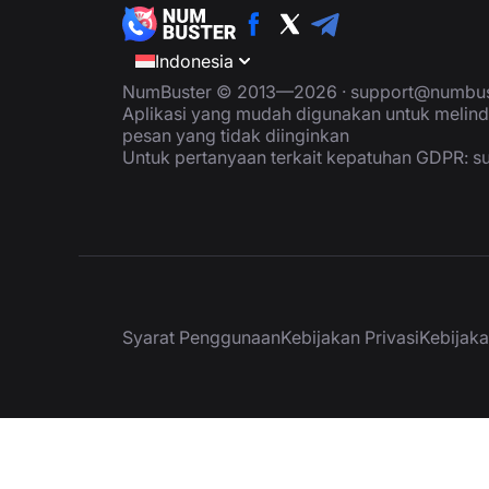
Indonesia
NumBuster © 2013—2026 ·
support@numbus
Aplikasi yang mudah digunakan untuk melind
pesan yang tidak diinginkan
Untuk pertanyaan terkait kepatuhan GDPR:
s
Syarat Penggunaan
Kebijakan Privasi
Kebijak