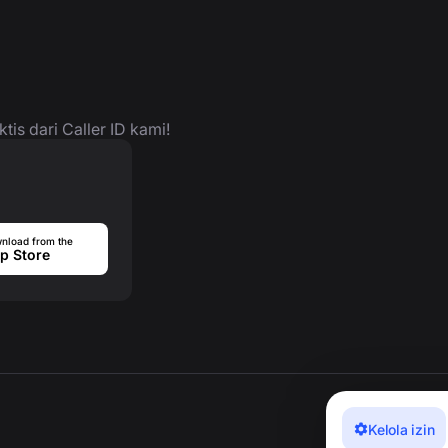
is dari Caller ID kami!
nload from the
p Store
Kelola izin