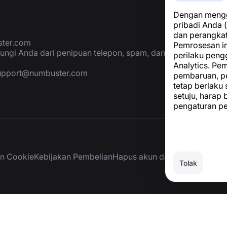
Dengan menggu
pribadi Anda (
dan perangka
ter.com
Pemrosesan in
ungi Anda dari penipuan telepon, spam, dan
perilaku peng
Analytics. P
upport@numbuster.com
pembaruan, p
tetap berlaku
setuju, harap
pengaturan p
an Cookie
Kebijakan Pembelian
Hapus akun dan data pribadi
Tolak