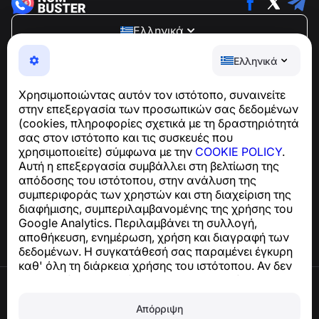
Ελληνικά
NumBuster © 2013—2026 ·
support@numbuster.com
Ελληνικά
Μια εύχρηστη εφαρμογή που σας προστατεύει από
τηλεφωνικές απάτες, ανεπιθύμητα μηνύματα και spam
Χρησιμοποιώντας αυτόν τον ιστότοπο, συναινείτε
Για ερωτήσεις σχετικά με τη συμμόρφωση με το GDPR:
στην επεξεργασία των προσωπικών σας δεδομένων
support@numbuster.com
(cookies, πληροφορίες σχετικά με τη δραστηριότητά
σας στον ιστότοπο και τις συσκευές που
χρησιμοποιείτε) σύμφωνα με την
COOKIE POLICY
.
Κέντρο βοήθειας
Αυτή η επεξεργασία συμβάλλει στη βελτίωση της
Ειδήσεις και Άρθρα
απόδοσης του ιστότοπου, στην ανάλυση της
Σχετικά με το έργο
συμπεριφοράς των χρηστών και στη διαχείριση της
Επαφές
διαφήμισης, συμπεριλαμβανομένης της χρήσης του
Google Analytics. Περιλαμβάνει τη συλλογή,
αποθήκευση, ενημέρωση, χρήση και διαγραφή των
δεδομένων. Η συγκατάθεσή σας παραμένει έγκυρη
καθ' όλη τη διάρκεια χρήσης του ιστότοπου. Αν δεν
συμφωνείτε, σταματήστε να χρησιμοποιείτε τον
Όροι χρήσης
ιστότοπο ή απενεργοποιήστε τα cookies στις
Πολιτική απορρήτου
ρυθμίσεις του προγράμματος περιήγησής σας.
Απόρριψη
Πολιτική cookies