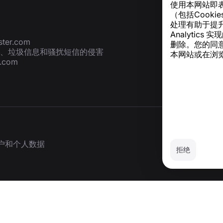
使用本网站即
（包括Cook
处理有助于提升
Analyti
ter.com
删除。您的同
、垃圾信息和骚扰短信的侵害
本网站或在浏览
r.com
户和个人数据
拒绝