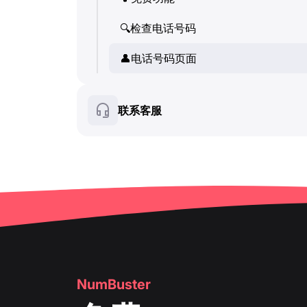
💬
SMS (文本消息)
👤
🔍
检查电话号码
电话号码页面
🔍
检查电话号码
🛍
👤
️ 产品与服务卡片
电话号码页面
👤
电话号码页面
❓
FAQ
🛍
️ 产品与服务卡片
联系客服
❓
FAQ
NumBuster