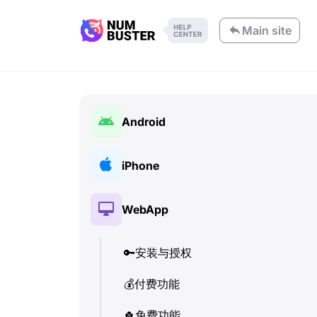
Main site
Android
🔑
安装与授权
iPhone
💰
付费功能
🔑
安装与授权
WebApp
🍀
免费功能
💰
付费功能
📞
🔑
通话与来电显示 (Caller ID)
安装与授权
🍀
免费功能
💬
💰
付费功能
SMS (文本消息)
📞
通话与来电显示 (Caller ID)
🔍
🍀
检查电话号码
免费功能