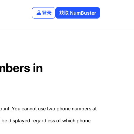
登录
获取 NumBuster
bers in
ount. You cannot use two phone numbers at
ll be displayed regardless of which phone