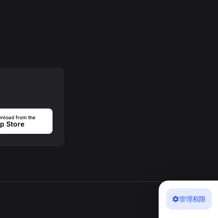
nload from the
p Store
管理权限