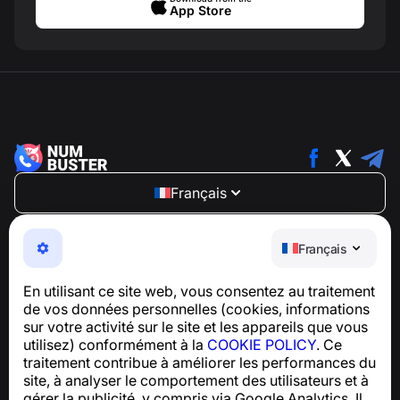
App Store
Français
NumBuster © 2013—2026 ·
support@numbuster.com
Une application facile à utiliser qui vous protège contre
Français
les arnaques téléphoniques, le spam et les messages
indésirables
En utilisant ce site web, vous consentez au traitement
Pour toute question concernant la conformité au RGPD :
de vos données personnelles (cookies, informations
support@numbuster.com
sur votre activité sur le site et les appareils que vous
utilisez) conformément à la
COOKIE POLICY
. Ce
traitement contribue à améliorer les performances du
Centre d’aide
site, à analyser le comportement des utilisateurs et à
Actualités et articles
gérer la publicité, y compris via Google Analytics. Il