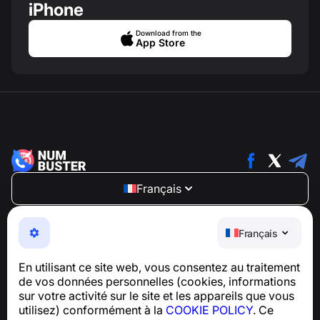
iPhone
Download from the
App Store
Français
NumBuster © 2013—2026 ·
support@numbuster.com
Une application facile à utiliser qui vous protège contre
Français
les arnaques téléphoniques, le spam et les messages
indésirables
En utilisant ce site web, vous consentez au traitement
Pour toute question concernant la conformité au RGPD :
de vos données personnelles (cookies, informations
support@numbuster.com
sur votre activité sur le site et les appareils que vous
utilisez) conformément à la
COOKIE POLICY
. Ce