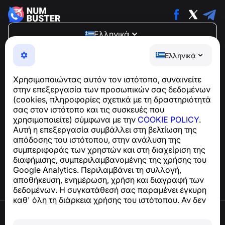
Ελληνικά
NumBuster © 2013—2026 ·
support@numbuster.com
Ελληνικά
Μια εύχρηστη εφαρμογή που σας προστατεύει από
τηλεφωνικές απάτες, ανεπιθύμητα μηνύματα και spam
Χρησιμοποιώντας αυτόν τον ιστότοπο, συναινείτε
Για ερωτήσεις σχετικά με τη συμμόρφωση με το GDPR:
στην επεξεργασία των προσωπικών σας δεδομένων
support@numbuster.com
(cookies, πληροφορίες σχετικά με τη δραστηριότητά
σας στον ιστότοπο και τις συσκευές που
χρησιμοποιείτε) σύμφωνα με την
COOKIE POLICY
.
Κέντρο βοήθειας
Αυτή η επεξεργασία συμβάλλει στη βελτίωση της
Ειδήσεις και Άρθρα
απόδοσης του ιστότοπου, στην ανάλυση της
Σχετικά με το έργο
συμπεριφοράς των χρηστών και στη διαχείριση της
Επαφές
διαφήμισης, συμπεριλαμβανομένης της χρήσης του
Google Analytics. Περιλαμβάνει τη συλλογή,
αποθήκευση, ενημέρωση, χρήση και διαγραφή των
δεδομένων. Η συγκατάθεσή σας παραμένει έγκυρη
καθ' όλη τη διάρκεια χρήσης του ιστότοπου. Αν δεν
συμφωνείτε, σταματήστε να χρησιμοποιείτε τον
Όροι χρήσης
ιστότοπο ή απενεργοποιήστε τα cookies στις
Πολιτική απορρήτου