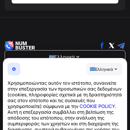
Ελληνικά
NumBuster © 2013—2026 ·
support@numbuster.com
Ελληνικά
Μια εύχρηστη εφαρμογή που σας προστατεύει από
τηλεφωνικές απάτες, ανεπιθύμητα μηνύματα και spam
Χρησιμοποιώντας αυτόν τον ιστότοπο, συναινείτε
Για ερωτήσεις σχετικά με τη συμμόρφωση με το GDPR:
στην επεξεργασία των προσωπικών σας δεδομένων
support@numbuster.com
(cookies, πληροφορίες σχετικά με τη δραστηριότητά
σας στον ιστότοπο και τις συσκευές που
χρησιμοποιείτε) σύμφωνα με την
COOKIE POLICY
.
Κέντρο βοήθειας
Αυτή η επεξεργασία συμβάλλει στη βελτίωση της
Ειδήσεις και Άρθρα
απόδοσης του ιστότοπου, στην ανάλυση της
Σχετικά με το έργο
συμπεριφοράς των χρηστών και στη διαχείριση της
Επαφές
διαφήμισης, συμπεριλαμβανομένης της χρήσης του