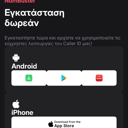
NumBuster
Εγκατάσταση
δωρεάν
Εγκαταστήστε τώρα και αρχίστε να χρησιμοποιείτε τις
εύχρηστες λειτουργίες του Caller ID μας!
Android
iPhone
Download from the
App Store