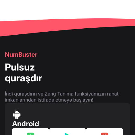
NumBuster
Pulsuz
quraşdır
İndi quraşdırın və Zəng Tanıma funksiyamızın rahat
imkanlarından istifadə etməyə başlayın!
Android