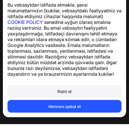
mesajlardan sizi qoruyan istifadəsi asan bir tətbiq
Bu vebsaytdan istifadə etməklə, şəxsi
GDPR uyğunluğu ilə bağlı suallar üçün:
məlumatlarınızın (kukilər, vebsaytdakı fəaliyyətiniz və
support@numbuster.com
istifadə etdiyiniz cihazlar haqqında məlumat)
COOKIE POLICY
sənədinə uyğun olaraq emalına
razılıq verirsiniz. Bu emal vebsaytın fəaliyyətini
Yardım Mərkəzi
yaxşılaşdırmağa, istifadəçi davranışını təhlil etməyə
Xəbərlər və Məqalələr
və reklamları idarə etməyə kömək edir, o cümlədən
Layihə haqqında
Google Analytics vasitəsilə. Emala məlumatların
Əlaqə
toplanması, saxlanması, yenilənməsi, istifadəsi və
silinməsi daxildir. Razılığınız vebsaytdan istifadə
etdiyiniz bütün müddət ərzində qüvvədə qalır. Əgər
bununla razı deyilsinizsə, vebsaytdan istifadəni
dayandırın və ya brauzerinizin ayarlarında kukiləri
deaktiv edin.
İstifadə Şərtləri
Məxfilik Siyasəti
Rədd et
Cookie Siyasəti
Satınalma Siyasəti
Hesabı və şəxsi məlumatları silin
Hamısını qəbul et