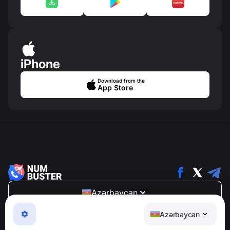
iPhone
Download from the
App Store
Azərbaycan
NumBuster © 2013—2026 ·
support@numbuster.com
Azərbaycan
Telefon fırıldaqlarından, spam və arzuolunmaz