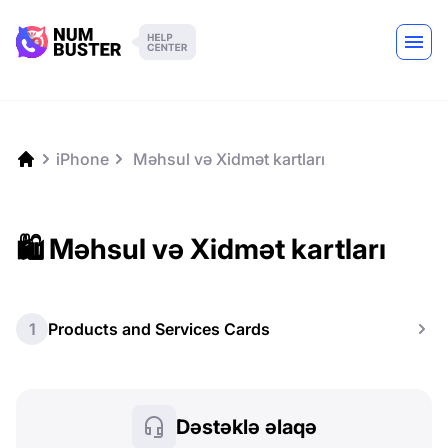
iPhone
️ Məhsul və Xidmət kartları
🛍️ Məhsul və Xidmət kartları
1
Products and Services Cards
Dəstəklə əlaqə