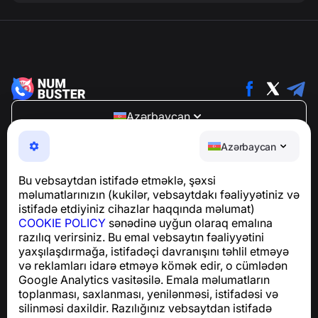
Azərbaycan
NumBuster © 2013—2026 ·
support@numbuster.com
Azərbaycan
Telefon fırıldaqlarından, spam və arzuolunmaz
mesajlardan sizi qoruyan istifadəsi asan bir tətbiq
Bu vebsaytdan istifadə etməklə, şəxsi
GDPR uyğunluğu ilə bağlı suallar üçün:
məlumatlarınızın (kukilər, vebsaytdakı fəaliyyətiniz və
support@numbuster.com
istifadə etdiyiniz cihazlar haqqında məlumat)
COOKIE POLICY
sənədinə uyğun olaraq emalına
razılıq verirsiniz. Bu emal vebsaytın fəaliyyətini
Yardım Mərkəzi
yaxşılaşdırmağa, istifadəçi davranışını təhlil etməyə
Xəbərlər və Məqalələr
və reklamları idarə etməyə kömək edir, o cümlədən
Layihə haqqında
Google Analytics vasitəsilə. Emala məlumatların
Əlaqə
toplanması, saxlanması, yenilənməsi, istifadəsi və
silinməsi daxildir. Razılığınız vebsaytdan istifadə