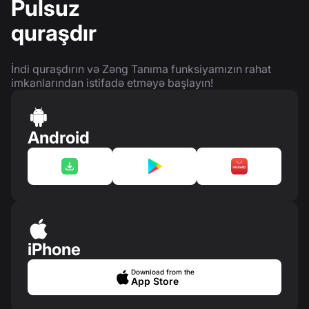
Pulsuz
quraşdır
İndi quraşdırın və Zəng Tanıma funksiyamızın rahat
imkanlarından istifadə etməyə başlayın!
Android
iPhone
Download from the
App Store