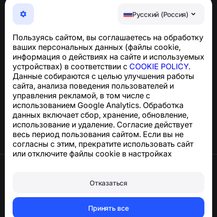
NumBuster © 2013—2026 ·
support@numbuster.com
Максимально удобное приложение для защиты от
Русский (Россия)
телефонных мошенников, спама и нежелательных
SMS
Пользуясь сайтом, вы соглашаетесь на обработку
Для запросов по соблюдению GDPR:
ваших персональных данных (файлы cookie,
support@numbuster.com
информация о действиях на сайте и используемых
устройствах) в соответствии с
COOKIE POLICY
.
Данные собираются с целью улучшения работы
Центр поддержки
сайта, анализа поведения пользователей и
Новости и статьи
управления рекламой, в том числе с
О проекте
использованием Google Analytics. Обработка
Контакты
данных включает сбор, хранение, обновление,
использование и удаление. Согласие действует
весь период пользования сайтом. Если вы не
согласны с этим, прекратите использовать сайт
или отключите файлы cookie в настройках
браузера.
Условия использования
Конфиденциальность
Отказаться
Сookie
Оферта
Удалить аккаунт и персональные данные
Принять все