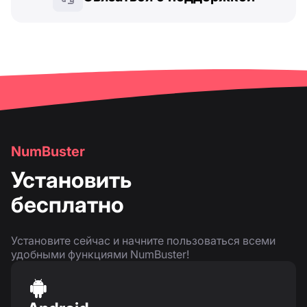
NumBuster
Установить
бесплатно
Установите сейчас и начните пользоваться всеми
удобными функциями NumBuster!