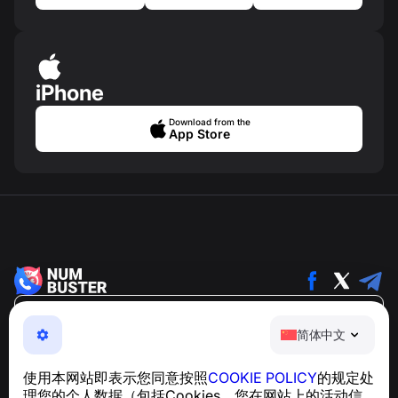
iPhone
Download from the
App Store
简体中文
简体中文
NumBuster © 2013—2026 ·
support@numbuster.com
一款易于使用的应用程序，保护您免受电话诈骗、垃圾信息
使用本网站即表示您同意按照
COOKIE POLICY
的规定处
和骚扰短信的侵害
理您的个人数据（包括Cookies、您在网站上的活动信