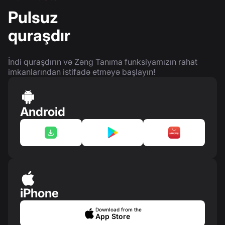
Pulsuz
quraşdır
İndi quraşdırın və Zəng Tanıma funksiyamızın rahat
imkanlarından istifadə etməyə başlayın!
Android
iPhone
Download from the
App Store