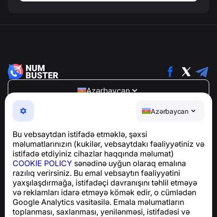
Azərbaycan
NumBuster © 2013—2026 ·
support@numbuster.com
Azərbaycan
Telefon fırıldaqlarından, spam və arzuolunmaz
mesajlardan sizi qoruyan istifadəsi asan bir tətbiq
Bu vebsaytdan istifadə etməklə, şəxsi
GDPR uyğunluğu ilə bağlı suallar üçün:
məlumatlarınızın (kukilər, vebsaytdakı fəaliyyətiniz və
support@numbuster.com
istifadə etdiyiniz cihazlar haqqında məlumat)
COOKIE POLICY
sənədinə uyğun olaraq emalına
razılıq verirsiniz. Bu emal vebsaytın fəaliyyətini
Yardım Mərkəzi
yaxşılaşdırmağa, istifadəçi davranışını təhlil etməyə
Xəbərlər və Məqalələr
və reklamları idarə etməyə kömək edir, o cümlədən
Layihə haqqında
Google Analytics vasitəsilə. Emala məlumatların
Əlaqə
toplanması, saxlanması, yenilənməsi, istifadəsi və