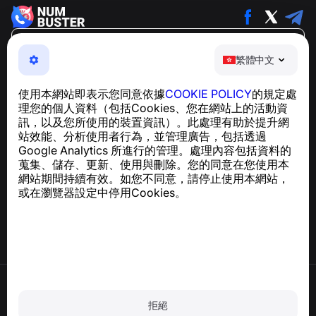
繁體中文
繁體中文
NumBuster © 2013—2026 ·
support@numbuster.com
一款簡單易用的應用程式，保護您免於電話詐騙、垃圾訊息
使用本網站即表示您同意依據
COOKIE POLICY
的規定處
及騷擾內容
理您的個人資料（包括Cookies、您在網站上的活動資
關於 GDPR 合規的諮詢：
support@numbuster.com
訊，以及您所使用的裝置資訊）。此處理有助於提升網
站效能、分析使用者行為，並管理廣告，包括透過
Google Analytics 所進行的管理。處理內容包括資料的
說明中心
蒐集、儲存、更新、使用與刪除。您的同意在您使用本
新聞與文章
網站期間持續有效。如您不同意，請停止使用本網站，
關於專案
或在瀏覽器設定中停用Cookies。
聯絡方式
使用條款
隱私政策
拒絕
Cookie 政策