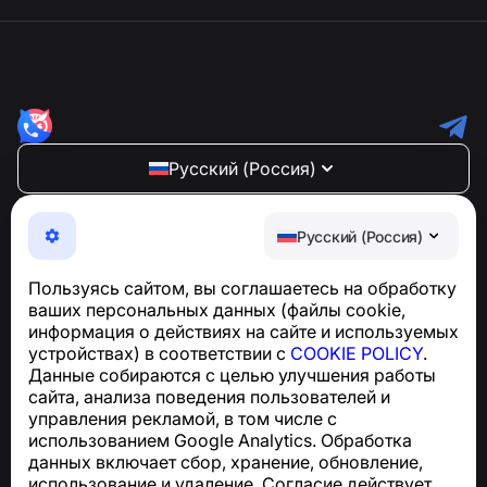
Русский (Россия)
NumBuster © 2013—2026 ·
support@numbuster.com
Максимально удобное приложение для защиты от
Русский (Россия)
телефонных мошенников, спама и нежелательных
SMS
Пользуясь сайтом, вы соглашаетесь на обработку
Для запросов по соблюдению GDPR:
ваших персональных данных (файлы cookie,
support@numbuster.com
информация о действиях на сайте и используемых
устройствах) в соответствии с
COOKIE POLICY
.
Данные собираются с целью улучшения работы
Центр поддержки
сайта, анализа поведения пользователей и
Новости и статьи
управления рекламой, в том числе с
О проекте
использованием Google Analytics. Обработка
Контакты
данных включает сбор, хранение, обновление,
использование и удаление. Согласие действует