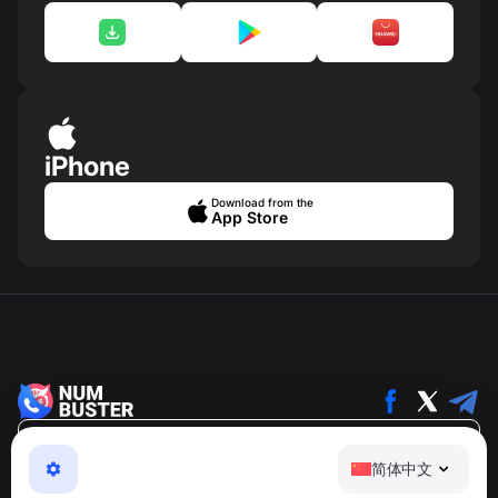
iPhone
Download from the
App Store
简体中文
简体中文
NumBuster © 2013—2026 ·
support@numbuster.com