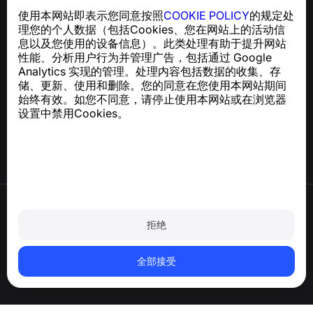
一款易于使用的应用程序，保护您免受电话诈骗、垃圾信息
使用本网站即表示您同意按照
COOKIE POLICY
的规定处
和骚扰短信的侵害
理您的个人数据（包括Cookies、您在网站上的活动信
关于 GDPR 合规的咨询：
support@numbuster.com
息以及您使用的设备信息）。此类处理有助于提升网站
性能、分析用户行为并管理广告，包括通过 Google
Analytics 实现的管理。处理内容包括数据的收集、存
帮助中心
储、更新、使用和删除。您的同意在您使用本网站期间
新闻与文章
始终有效。如您不同意，请停止使用本网站或在浏览器
关于项目
设置中禁用Cookies。
联系方式
使用条款
隐私政策
拒绝
Cookie 政策
购买政策
删除账户和个人数据
全部接受