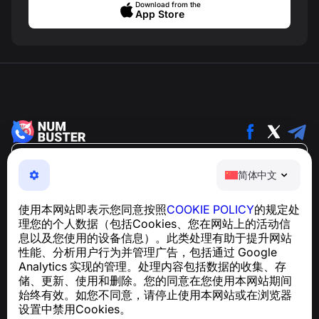
Download from the
App Store
简体中文
简体中文
NumBuster © 2013—2026 ·
support@numbuster.com
一款易于使用的应用程序，保护您免受电话诈骗、垃圾信息
使用本网站即表示您同意按照
COOKIE POLICY
的规定处
和骚扰短信的侵害
理您的个人数据（包括Cookies、您在网站上的活动信
关于 GDPR 合规的咨询：
support@numbuster.com
息以及您使用的设备信息）。此类处理有助于提升网站
性能、分析用户行为并管理广告，包括通过 Google
Analytics 实现的管理。处理内容包括数据的收集、存
帮助中心
储、更新、使用和删除。您的同意在您使用本网站期间
新闻与文章
始终有效。如您不同意，请停止使用本网站或在浏览器
关于项目
设置中禁用Cookies。
联系方式