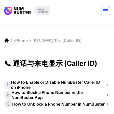
iPhone
通话与来电显示 (Caller ID)
📞 通话与来电显示 (Caller ID)
How to Enable or Disable NumBuster Caller ID
1
on iPhone
How to Block a Phone Number in the
2
NumBuster App
3
How to Unblock a Phone Number in NumBuster