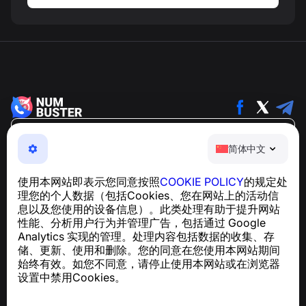
简体中文
简体中文
NumBuster © 2013—2026 ·
support@numbuster.com
一款易于使用的应用程序，保护您免受电话诈骗、垃圾信息
使用本网站即表示您同意按照
COOKIE POLICY
的规定处
和骚扰短信的侵害
理您的个人数据（包括Cookies、您在网站上的活动信
关于 GDPR 合规的咨询：
support@numbuster.com
息以及您使用的设备信息）。此类处理有助于提升网站
性能、分析用户行为并管理广告，包括通过 Google
Analytics 实现的管理。处理内容包括数据的收集、存
帮助中心
储、更新、使用和删除。您的同意在您使用本网站期间
新闻与文章
始终有效。如您不同意，请停止使用本网站或在浏览器
关于项目
设置中禁用Cookies。
联系方式