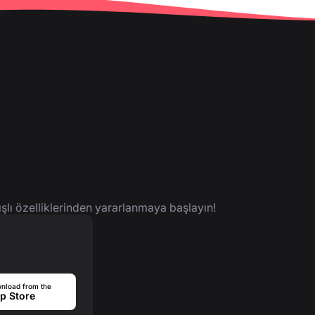
ışlı özelliklerinden yararlanmaya başlayın!
nload from the
p Store