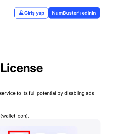
Giriş yap
NumBuster’ı edinin
 License
rvice to its full potential by disabling ads
(wallet icon).