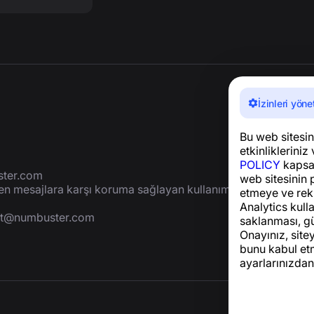
İzinleri yöne
Bu web sitesini
etkinlikleriniz 
POLICY
kapsam
ter.com
web sitesinin 
yen mesajlara karşı koruma sağlayan kullanımı
etmeye ve rek
Analytics kulla
rt@numbuster.com
saklanması, gü
Onayınız, site
bunu kabul etm
ayarlarınızdan