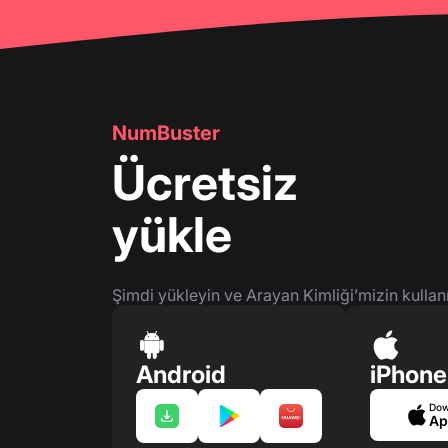
NumBuster
Ücretsiz
yükle
Şimdi yükleyin ve Arayan Kimliği’mizin kullan
Android
iPhone
Dow
Ap