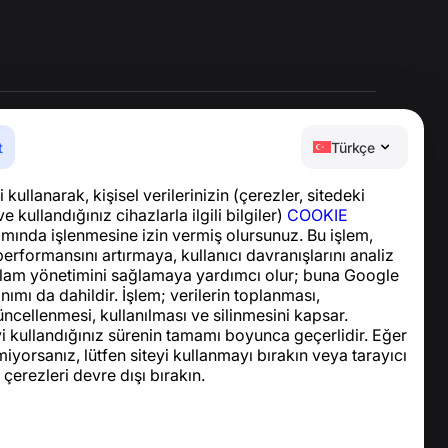
t
Türkçe
Yardım Merkezi
 kullanarak, kişisel verilerinizin (çerezler, sitedeki
Haberler ve Makaleler
ve kullandığınız cihazlarla ilgili bilgiler)
COOKIE
Proje hakkında
ında işlenmesine izin vermiş olursunuz. Bu işlem,
İletişim
performansını artırmaya, kullanıcı davranışlarını analiz
lam yönetimini sağlamaya yardımcı olur; buna Google
nımı da dahildir. İşlem; verilerin toplanması,
ncellenmesi, kullanılması ve silinmesini kapsar.
yi kullandığınız sürenin tamamı boyunca geçerlidir. Eğer
iyorsanız, lütfen siteyi kullanmayı bırakın veya tarayıcı
 çerezleri devre dışı bırakın.