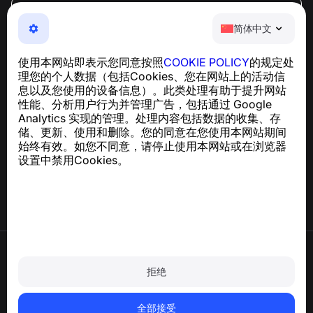
简体中文
简体中文
NumBuster © 2013—2026 ·
support@numbuster.com
一款易于使用的应用程序，保护您免受电话诈骗、垃圾信息
使用本网站即表示您同意按照
COOKIE POLICY
的规定处
和骚扰短信的侵害
理您的个人数据（包括Cookies、您在网站上的活动信
关于 GDPR 合规的咨询：
support@numbuster.com
息以及您使用的设备信息）。此类处理有助于提升网站
性能、分析用户行为并管理广告，包括通过 Google
Analytics 实现的管理。处理内容包括数据的收集、存
帮助中心
储、更新、使用和删除。您的同意在您使用本网站期间
新闻与文章
始终有效。如您不同意，请停止使用本网站或在浏览器
关于项目
设置中禁用Cookies。
联系方式
使用条款
隐私政策
拒绝
Cookie 政策
购买政策
删除账户和个人数据
全部接受