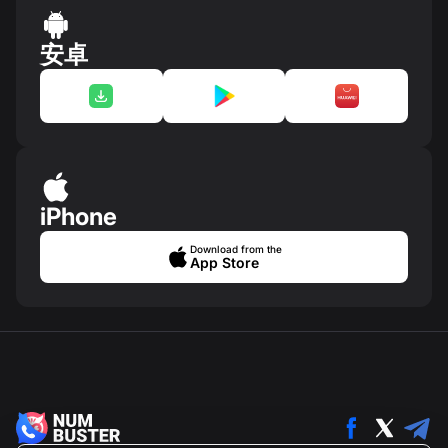
安卓
iPhone
Download from the
App Store