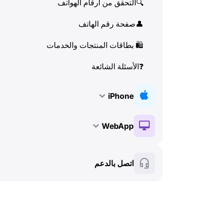
🔍
التحقق من أرقام الهواتف
👤
صفحة رقم الهاتف
🛍
️ بطاقات المنتجات والخدمات
❓
الأسئلة الشائعة
iPhone
🔑
التثبيت والتفعيل
WebApp
💰
الميزات المدفوعة
🔑
التثبيت والتفعيل
اتصل بالدعم
🍀
الميزات المجانية
💰
الميزات المدفوعة
📞
المكالمات وهوية المتصل (Caller ID)
🍀
الميزات المجانية
💬
SMS (الرسائل النصية)
🔍
التحقق من أرقام الهواتف