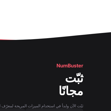
NumBuster
ثبّت
مجانًا
ثبّت الآن وابدأ في استخدام الميزات المريحة لمعرّف ا