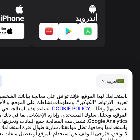
أندرويد
iPhone
 the
ore
العربية
باستخدامك لهذا الموقع، فإنك توافق على معالجة بياناتك الشخصي
تعريف الارتباط "الكوكيز"، ومعلومات نشاطك على الموقع، والأج
تستخدمها) وفقًا لـ
COOKIE POLICY
. تساعد هذه المعالجة في 
العربية
الموقع، وتحليل سلوك المستخدم، وإدارة الإعلانات، بما في ذلك 
ter © 2013—2026 ·
support@numbuster.com
Google Analytics. تشمل هذه المعالجة جمع البيانات وتخزينها
تطبيق سهل الاستخدام يحميك من الاحتيال الهاتفي، ال
واستخدامها وحذفها. تظل موافقتك سارية طوال فترة استخدامك ل
للاستفسارات المتعلقة بالامتثال للائحة العامة لحماية البيان
لا توافق، فيُرجى التوقف عن استخدام الموقع أو تعطيل ملفات تع
من إعدادات المتصفح.