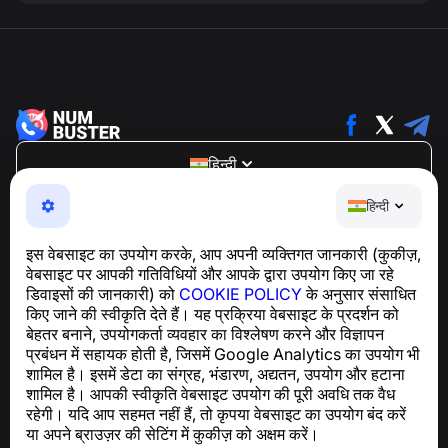
हिन्दी
NumBuster © 2013—2026 ·
support@numbuster.com
हिन्दी
एक उपयोग में आसान ऐप जो आपको फोन घोटालों, स्पैम और अवांछित संदेशों
से सुरक्षित रखता है
इस वेबसाइट का उपयोग करके, आप अपनी व्यक्तिगत जानकारी (कुकीज़,
GDPR अनुपालन से संबंधित पूछताछ के लिए:
वेबसाइट पर आपकी गतिविधियों और आपके द्वारा उपयोग किए जा रहे
support@numbuster.com
डिवाइसों की जानकारी) को
COOKIE POLICY
के अनुसार संसाधित
किए जाने की स्वीकृति देते हैं। यह प्रक्रिया वेबसाइट के प्रदर्शन को
बेहतर बनाने, उपयोगकर्ता व्यवहार का विश्लेषण करने और विज्ञापन
सहायता केंद्र
प्रबंधन में सहायक होती है, जिसमें Google Analytics का उपयोग भी
समाचार और लेख
शामिल है। इसमें डेटा का संग्रह, भंडारण, अद्यतन, उपयोग और हटाना
परियोजना के बारे में
शामिल है। आपकी स्वीकृति वेबसाइट उपयोग की पूरी अवधि तक वैध
संपर्क
रहेगी। यदि आप सहमत नहीं हैं, तो कृपया वेबसाइट का उपयोग बंद करें
या अपने ब्राउज़र की सेटिंग में कुकीज़ को अक्षम करें।