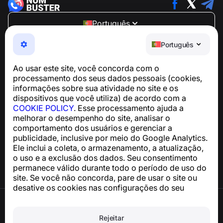
Português
NumBuster © 2013—2026 ·
support@numbuster.com
Português
Um app fácil de usar que protege você contra golpes
telefônicos, spam e mensagens indesejadas
Ao usar este site, você concorda com o
Para dúvidas sobre conformidade com a GDPR:
processamento dos seus dados pessoais (cookies,
support@numbuster.com
informações sobre sua atividade no site e os
dispositivos que você utiliza) de acordo com a
COOKIE POLICY
. Esse processamento ajuda a
Central de Ajuda
melhorar o desempenho do site, analisar o
Notícias e Artigos
comportamento dos usuários e gerenciar a
Sobre o projeto
publicidade, inclusive por meio do Google Analytics.
Contatos
Ele inclui a coleta, o armazenamento, a atualização,
o uso e a exclusão dos dados. Seu consentimento
permanece válido durante todo o período de uso do
site. Se você não concorda, pare de usar o site ou
desative os cookies nas configurações do seu
navegador.
Termos de Uso
Política de Privacidade
Rejeitar
Política de Cookies