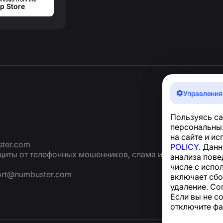
p Store
Управления
Пользуясь са
персональных
на сайте и и
ter.com
POLICY
. Дан
иты от телефонных мошенников, спама и
анализа пове
числе с испо
ort@numbuster.com
включает сбо
удаление. Со
Если вы не с
отключите фа