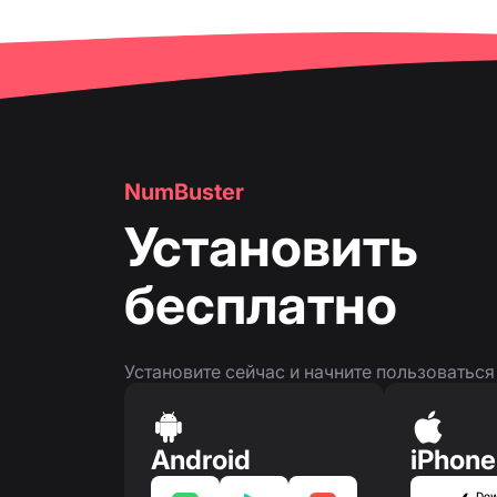
👤
Страница номера телефона
NumBuster
Установить
бесплатно
Установите сейчас и начните пользоватьс
Android
iPhone
Dow