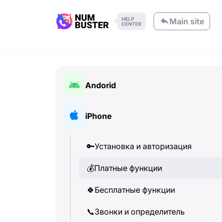
Main site
Andorid
🔑
Установка и авторизация
iPhone
💰
Платные функции
🔑
Установка и авторизация
🍀
Бесплатные функции
💰
Платные функции
📞
Звонки и определитель
🍀
Бесплатные функции
💬
SMS-сообщения
📞
Звонки и определитель
🔍
Поиск