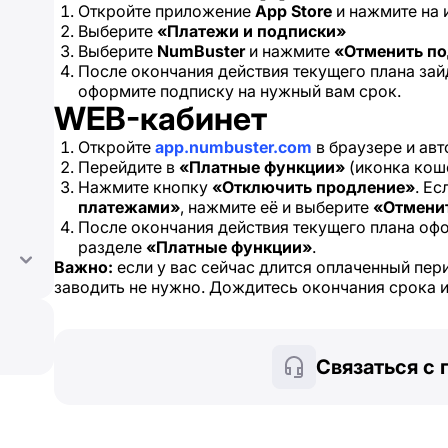
Откройте приложение
App Store
и нажмите на 
Выберите
«Платежи и подписки»
Выберите
NumBuster
и нажмите
«Отменить п
После окончания действия текущего плана зай
оформите подписку на нужный вам срок.
WEB-кабинет
Откройте
app.numbuster.com
в браузере и авт
Перейдите в
«Платные функции»
(иконка кош
Нажмите кнопку
«Отключить продление»
. Е
платежами»
, нажмите её и выберите
«Отмени
После окончания действия текущего плана оф
разделе
«Платные функции»
.
Важно:
если у вас сейчас длится оплаченный пер
заводить не нужно. Дождитесь окончания срока и 
Связаться с