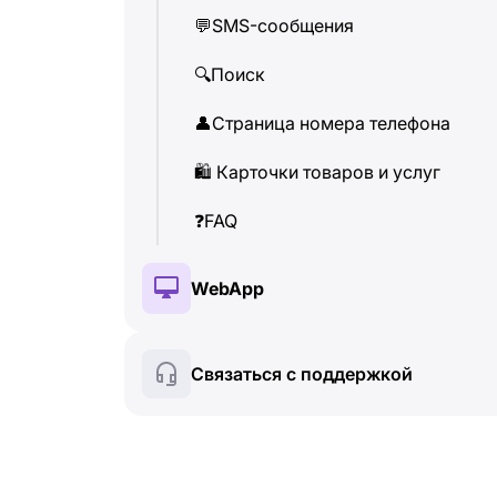
💬
SMS-сообщения
👤
Страница номера телефона
🔍
Поиск
🛍
️ Карточки товаров и услуг
👤
Страница номера телефона
❓
FAQ
🛍
️ Карточки товаров и услуг
❓
FAQ
WebApp
🔑
Установка и авторизация
Связаться с поддержкой
💰
Платные функции
🍀
Бесплатные функции
🔍
Поиск