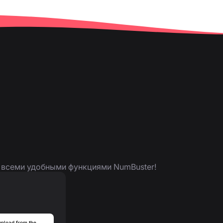
я всеми удобными функциями NumBuster!
nload from the