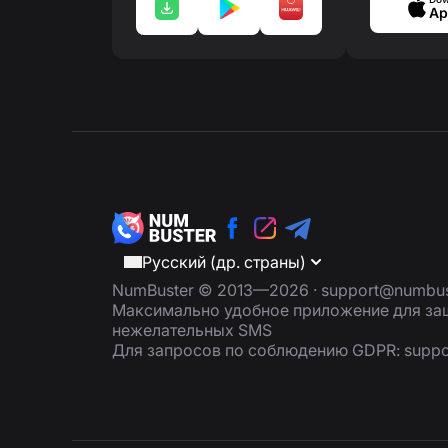
Ap
Русский (др. страны)
NumBuster © 2013—2026 ·
support@numbus
Максимально удобное приложение для защ
нежелательных SMS
Для запросов по соблюдению GDPR:
supp