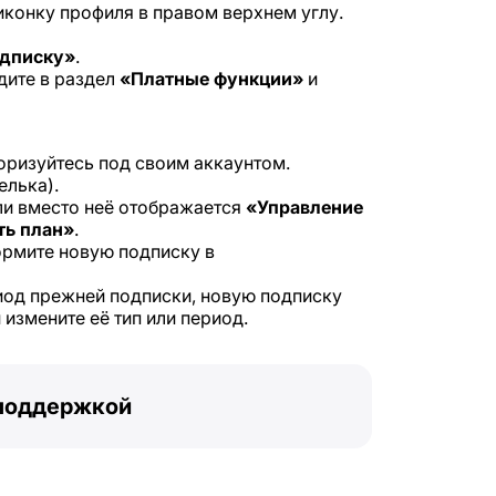
иконку профиля в правом верхнем углу.
одписку»
.
дите в раздел
«Платные функции»
и
оризуйтесь под своим аккаунтом.
елька).
сли вместо неё отображается
«Управление
ть план»
.
ормите новую подписку в
иод прежней подписки, новую подписку
измените её тип или период.
 поддержкой