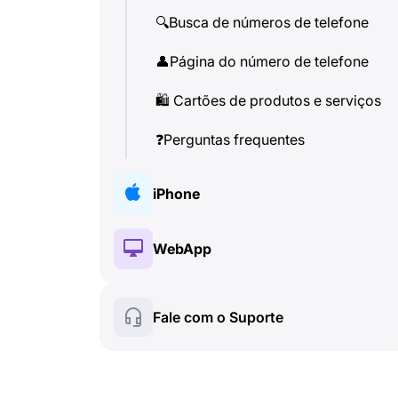
🔍
Busca de números de telefone
👤
Página do número de telefone
🛍
️ Cartões de produtos e serviços
❓
Perguntas frequentes
iPhone
🔑
Instalação e autorização
WebApp
💰
Recursos pagos
🔑
Instalação e autorização
Fale com o Suporte
☘
️ Recursos gratuitos
💰
Recursos pagos
Chamadas e identificador de
📞
☘
️ Recursos gratuitos
chamadas