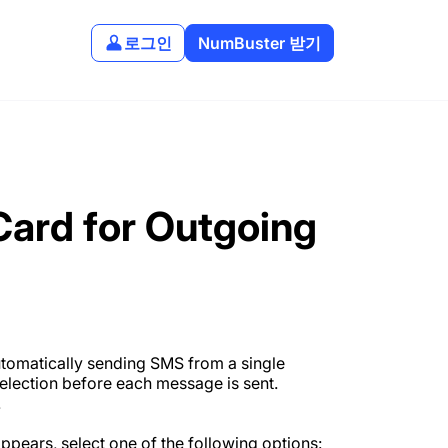
로그인
NumBuster 받기
Card for Outgoing
utomatically sending SMS from a single
lection before each message is sent.
.
appears, select one of the following options: