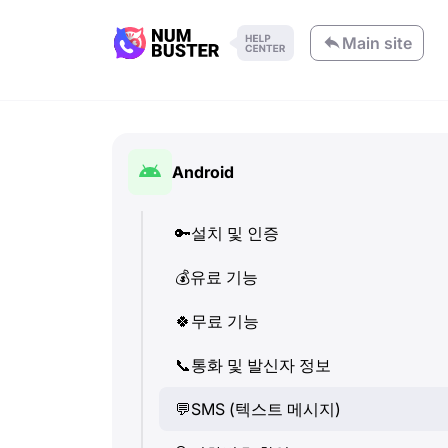
Main site
Android
🔑
설치 및 인증
💰
유료 기능
🍀
무료 기능
📞
통화 및 발신자 정보
💬
SMS (텍스트 메시지)