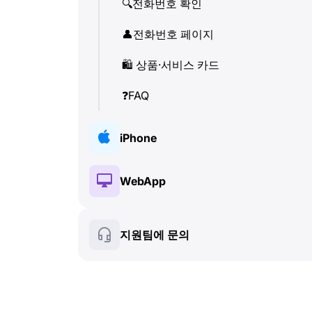
🔍
전화번호 확인
👤
전화번호 페이지
🛍
️ 상품·서비스 카드
❓
FAQ
iPhone
🔑
설치 및 인증
WebApp
💰
유료 기능
🔑
설치 및 인증
지원팀에 문의
🍀
무료 기능
💰
유료 기능
📞
통화 및 발신자 정보
🍀
무료 기능
💬
SMS (텍스트 메시지)
🔍
전화번호 확인