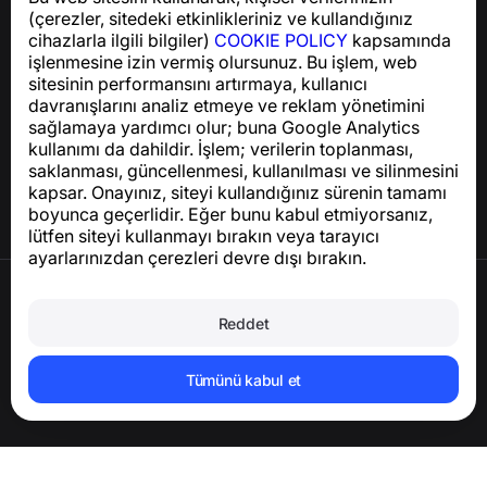
GDPR uyumluluğu ile ilgili sorular için:
(çerezler, sitedeki etkinlikleriniz ve kullandığınız
support@numbuster.com
cihazlarla ilgili bilgiler)
COOKIE POLICY
kapsamında
işlenmesine izin vermiş olursunuz. Bu işlem, web
sitesinin performansını artırmaya, kullanıcı
Yardım Merkezi
davranışlarını analiz etmeye ve reklam yönetimini
Haberler ve Makaleler
sağlamaya yardımcı olur; buna Google Analytics
Proje hakkında
kullanımı da dahildir. İşlem; verilerin toplanması,
İletişim
saklanması, güncellenmesi, kullanılması ve silinmesini
kapsar. Onayınız, siteyi kullandığınız sürenin tamamı
boyunca geçerlidir. Eğer bunu kabul etmiyorsanız,
lütfen siteyi kullanmayı bırakın veya tarayıcı
ayarlarınızdan çerezleri devre dışı bırakın.
Kullanım Şartları
Gizlilik Politikası
Reddet
Çerez Politikası
Satın Alma Politikası
Hesabı ve kişisel verileri silin
Tümünü kabul et