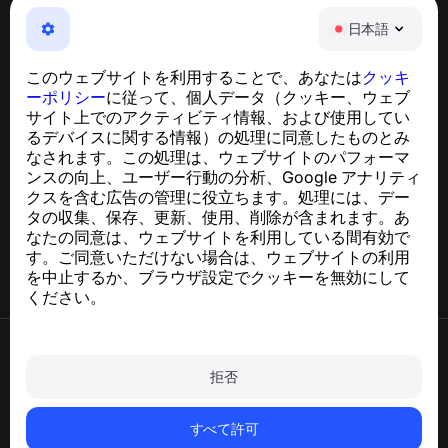
NumBuster © 2013—2026 ·
support@numbuster.com
日本語
電話詐欺、スパム、不審なメッセージからあなたを守る、
使いやすいアプリ
このウェブサイトを利用することで、あなたは
クッキ
GDPR準拠に関するお問い合わせ：
ーポリシー
に従って、個人データ（クッキー、ウェブ
support@numbuster.com
サイト上でのアクティビティ情報、および使用してい
るデバイスに関する情報）の処理に同意したものとみ
なされます。この処理は、ウェブサイトのパフォーマ
ヘルプセンター
ンスの向上、ユーザー行動の分析、Google アナリティ
ニュースと記事
クスを含む広告の管理に役立ちます。処理には、デー
プロジェクトについて
タの収集、保存、更新、使用、削除が含まれます。あ
連絡先
なたの同意は、ウェブサイトを利用している間有効で
す。ご同意いただけない場合は、ウェブサイトの利用
を中止するか、ブラウザ設定でクッキーを無効にして
ください。
利用規約
プライバシーポリシー
拒否
クッキーポリシー
購入ポリシー
アカウントと個人データを削除
すべて許可