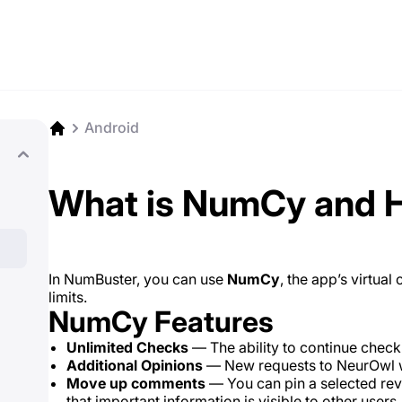
Android
What is NumCy and H
In NumBuster, you can use
NumCy
, the app’s virtual
limits.
NumCy Features
Unlimited Checks
— The ability to continue check
Additional Opinions
— New requests to NeurOwl wh
Move up comments
— You can pin a selected rev
that important information is visible to other users