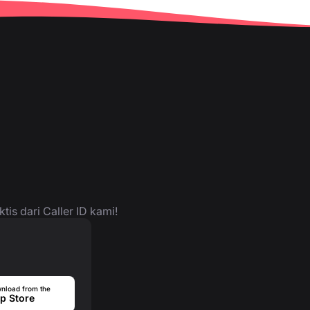
is dari Caller ID kami!
nload from the
p Store