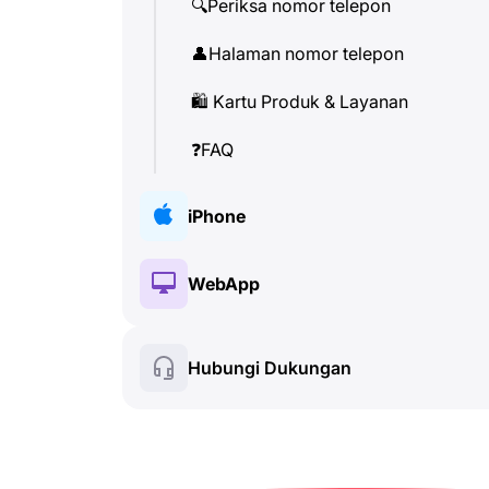
🔍
Periksa nomor telepon
👤
Halaman nomor telepon
🛍
️ Kartu Produk & Layanan
❓
FAQ
iPhone
🔑
Instalasi & Otorisasi
WebApp
💰
Fitur berbayar
🔑
Instalasi & Otorisasi
Hubungi Dukungan
🍀
Fitur gratis
💰
Fitur berbayar
📞
Panggilan & Caller ID
🍀
Fitur gratis
💬
SMS (Pesan Teks)
🔍
Periksa nomor telepon