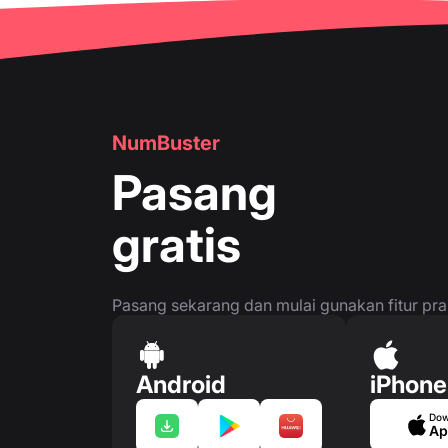
🔍
Periksa nomor telepon
👤
Halaman nomor telepon
👤
Halaman nomor telepon
🛍
️ Kartu Produk & Layanan
NumBuster
❓
FAQ
Pasang
gratis
Pasang sekarang dan mulai gunakan fitur prakt
Android
iPhone
Dow
Ap