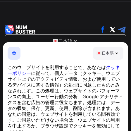
日本語
NumBuster © 2013—2026 ·
support@numbuster.com
日本語
電話詐欺、スパム、不審なメッセージからあなたを守る、
使いやすいアプリ
このウェブサイトを利用することで、あなたは
クッキ
GDPR準拠に関するお問い合わせ：
ーポリシー
に従って、個人データ（クッキー、ウェブ
support@numbuster.com
サイト上でのアクティビティ情報、および使用してい
るデバイスに関する情報）の処理に同意したものとみ
なされます。この処理は、ウェブサイトのパフォーマ
ヘルプセンター
ンスの向上、ユーザー行動の分析、Google アナリティ
ニュースと記事
クスを含む広告の管理に役立ちます。処理には、デー
プロジェクトについて
タの収集、保存、更新、使用、削除が含まれます。あ
連絡先
なたの同意は、ウェブサイトを利用している間有効で
す。ご同意いただけない場合は、ウェブサイトの利用
を中止するか、ブラウザ設定でクッキーを無効にして