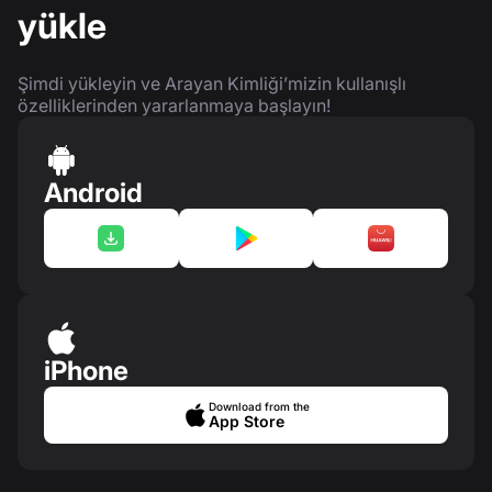
yükle
Şimdi yükleyin ve Arayan Kimliği’mizin kullanışlı
özelliklerinden yararlanmaya başlayın!
Android
iPhone
Download from the
App Store