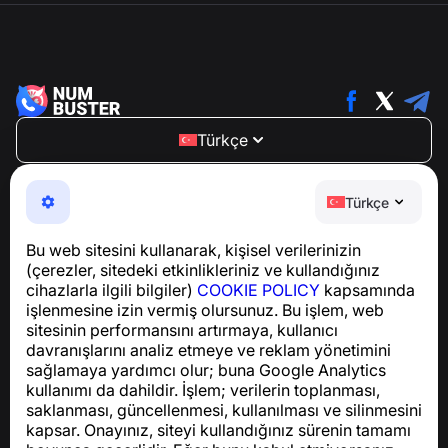
Türkçe
NumBuster © 2013—2026 ·
support@numbuster.com
Telefon dolandırıcılığına, spam’e ve istenmeyen
Türkçe
mesajlara karşı koruma sağlayan kullanımı kolay bir
uygulama
Bu web sitesini kullanarak, kişisel verilerinizin
GDPR uyumluluğu ile ilgili sorular için:
(çerezler, sitedeki etkinlikleriniz ve kullandığınız
support@numbuster.com
cihazlarla ilgili bilgiler)
COOKIE POLICY
kapsamında
işlenmesine izin vermiş olursunuz. Bu işlem, web
sitesinin performansını artırmaya, kullanıcı
Yardım Merkezi
davranışlarını analiz etmeye ve reklam yönetimini
Haberler ve Makaleler
sağlamaya yardımcı olur; buna Google Analytics
Proje hakkında
kullanımı da dahildir. İşlem; verilerin toplanması,
İletişim
saklanması, güncellenmesi, kullanılması ve silinmesini
kapsar. Onayınız, siteyi kullandığınız sürenin tamamı