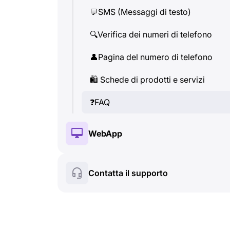
💬
SMS (Messaggi di testo)
👤
Pagina del numero di telefono
🔍
Verifica dei numeri di telefono
🛍
️ Schede di prodotti e servizi
👤
Pagina del numero di telefono
❓
FAQ
🛍
️ Schede di prodotti e servizi
❓
FAQ
WebApp
🔑
Installazione e Autorizzazione
Contatta il supporto
💰
Fonzionalità a pagamento
🍀
Fonzionalità gratuite
🔍
Verifica dei numeri di telefono