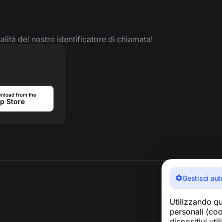
nalità del nostro identificatore di chiamata!
nload from the
p Store
Gestisci aut
Utilizzando qu
personali (cook
dispositivi uti