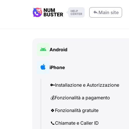
Main site
Android
🔑
Installazione e Autorizzazione
iPhone
💰
Fonzionalità a pagamento
🔑
Installazione e Autorizzazione
🍀
Fonzionalità gratuite
💰
Fonzionalità a pagamento
📞
Chiamate e Caller ID
🍀
Fonzionalità gratuite
💬
SMS (Messaggi di testo)
📞
Chiamate e Caller ID
🔍
Verifica dei numeri di telefono