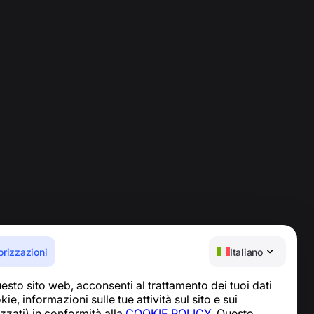
orizzazioni
Italiano
esto sito web, acconsenti al trattamento dei tuoi dati
Centro assistenza
ie, informazioni sulle tue attività sul sito e sui
Notizie e articoli
lizzati) in conformità alla
COOKIE POLICY
. Questo