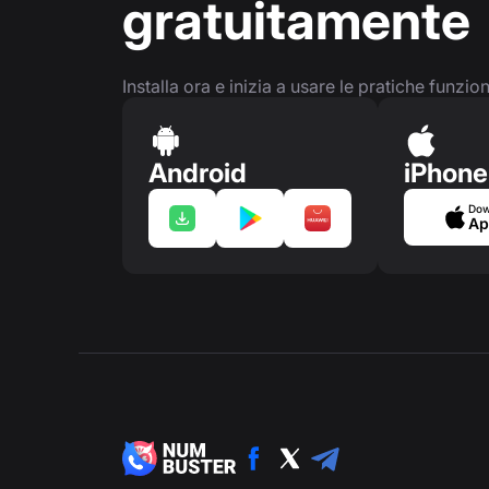
gratuitamente
Installa ora e inizia a usare le pratiche funzio
Android
iPhone
Dow
Ap