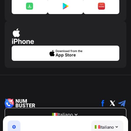
iPhone
Download from the
App Store
Italiano
NumBuster © 2013—2026 ·
support@numbuster.com
Italiano
Un'app facile da usare che ti protegge da truffe