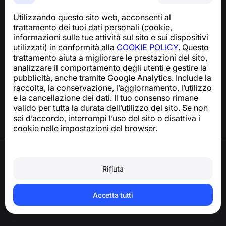
telefoniche, spam e messaggi indesiderati
Utilizzando questo sito web, acconsenti al
Per richieste relative alla conformità al GDPR:
trattamento dei tuoi dati personali (cookie,
support@numbuster.com
informazioni sulle tue attività sul sito e sui dispositivi
utilizzati) in conformità alla
COOKIE POLICY
. Questo
trattamento aiuta a migliorare le prestazioni del sito,
Centro assistenza
analizzare il comportamento degli utenti e gestire la
Notizie e articoli
pubblicità, anche tramite Google Analytics. Include la
Informazioni sul progetto
raccolta, la conservazione, l’aggiornamento, l’utilizzo
Contatti
e la cancellazione dei dati. Il tuo consenso rimane
valido per tutta la durata dell’utilizzo del sito. Se non
sei d’accordo, interrompi l’uso del sito o disattiva i
cookie nelle impostazioni del browser.
Termini di utilizzo
Informativa sulla privacy
Rifiuta
Politica sui cookie
Politica sugli acquisti
Eliminare l’account e i dati personali
Accetta tutti