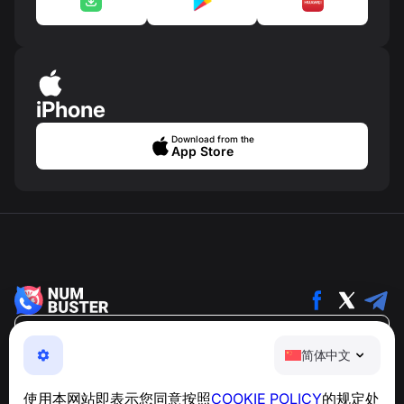
iPhone
Download from the
App Store
简体中文
简体中文
NumBuster © 2013—2026 ·
support@numbuster.com
一款易于使用的应用程序，保护您免受电话诈骗、垃圾信息
使用本网站即表示您同意按照
COOKIE POLICY
的规定处
和骚扰短信的侵害